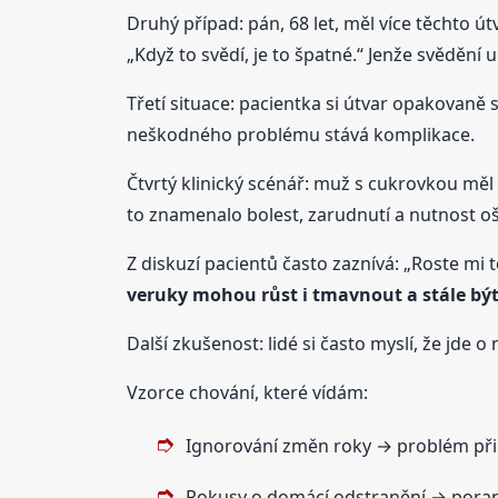
Druhý případ: pán, 68 let, měl více těchto ú
„Když to svědí, je to špatné.“ Jenže svědění 
Třetí situace: pacientka si útvar opakovaně 
neškodného problému stává komplikace.
Čtvrtý klinický scénář: muž s cukrovkou měl
to znamenalo bolest, zarudnutí a nutnost oš
Z diskuzí pacientů často zaznívá: „Roste mi to
veruky mohou růst i tmavnout a stále bý
Další zkušenost: lidé si často myslí, že jde o
Vzorce chování, které vídám:
Ignorování změn roky → problém př
Pokusy o domácí odstranění → poran