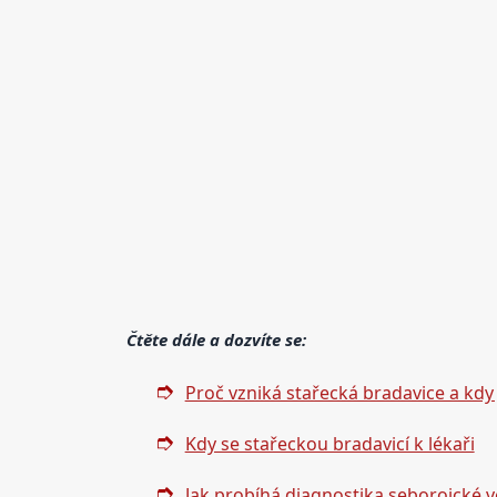
Čtěte dále a dozvíte se:
Proč vzniká stařecká bradavice a kdy
Kdy se stařeckou bradavicí k lékaři
Jak probíhá diagnostika seboroické 