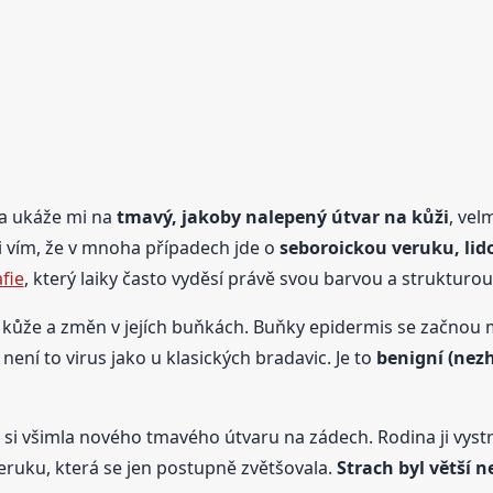
 a ukáže mi na
tmavý, jakoby nalepený útvar na kůži
, vel
sti vím, že v mnoha případech jde o
seboroickou veruku, lid
fie
, který laiky často vyděsí právě svou barvou a strukturou
 kůže a změn v jejích buňkách. Buňky epidermis se začnou mno
není to virus jako u klasických bradavic. Je to
benigní (nez
, si všimla nového tmavého útvaru na zádech. Rodina ji vyst
eruku, která se jen postupně zvětšovala.
Strach byl větší n