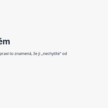
lém
V praxi to znamená, že ji „nechytíte“ od