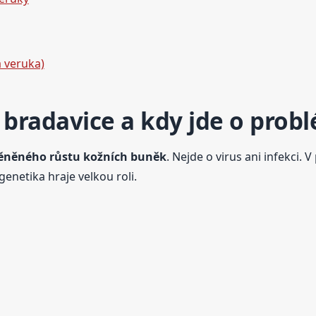
á veruka)
 bradavice a kdy jde o prob
něného růstu kožních buněk
. Nejde o virus ani infekci. 
enetika hraje velkou roli.