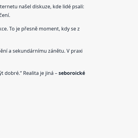
nternetu našel diskuze, kde lidé psali:
čení.
ekce. To je přesně moment, kdy se z
ždění a sekundárnímu zánětu. V praxi
t dobré.“ Realita je jiná –
seboroické