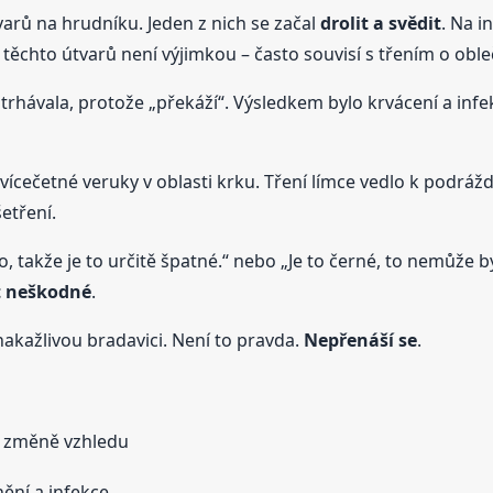
tvarů na hrudníku. Jeden z nich se začal
drolit a svědit
. Na i
u těchto útvarů není výjimkou – často souvisí s třením o oble
strhávala, protože „překáží“. Výsledkem bylo krvácení a inf
 vícečetné veruky v oblasti krku. Tření límce vedlo k podrá
etření.
, takže je to určitě špatné.“ nebo „Je to černé, to nemůže bý
t neškodné
.
 nakažlivou bradavici. Není to pravda.
Nepřenáší se
.
i změně vzhledu
ění a infekce