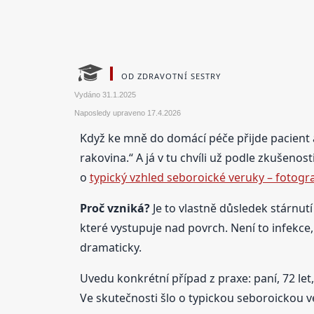
OD ZDRAVOTNÍ SESTRY
Vydáno
31.1.2025
Naposledy upraveno
17.4.2026
Když ke mně do domácí péče přijde pacient
rakovina.“ A já v tu chvíli už podle zkušeno
o
typický vzhled seboroické veruky – fotogra
Proč vzniká?
Je to vlastně důsledek stárnutí
které vystupuje nad povrch. Není to infekce, 
dramaticky.
Uvedu konkrétní případ z praxe: paní, 72 let
Ve skutečnosti šlo o typickou seboroickou v