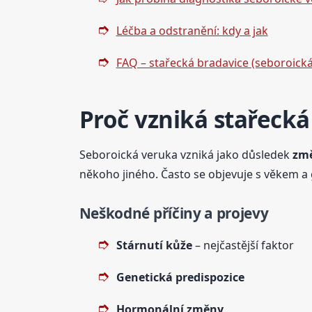
Léčba a odstranění: kdy a jak
FAQ – stařecká bradavice (seboroick
Proč vzniká stařecká
Seboroická veruka vzniká jako důsledek
změ
někoho jiného. Často se objevuje s věkem a g
Neškodné příčiny a projevy
Stárnutí kůže
– nejčastější faktor
Genetická predispozice
Hormonální změny