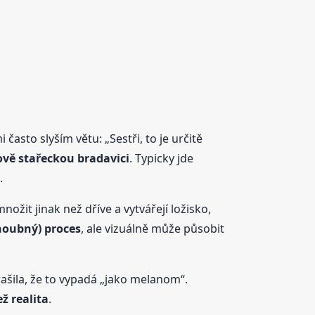
mi často slyším větu: „Sestři, to je určitě
ově stařeckou bradavici
. Typicky jde
.
žit jinak než dříve a vytvářejí ložisko,
houbný) proces
, ale vizuálně může působit
rašila, že to vypadá „jako melanom“.
ež realita
.