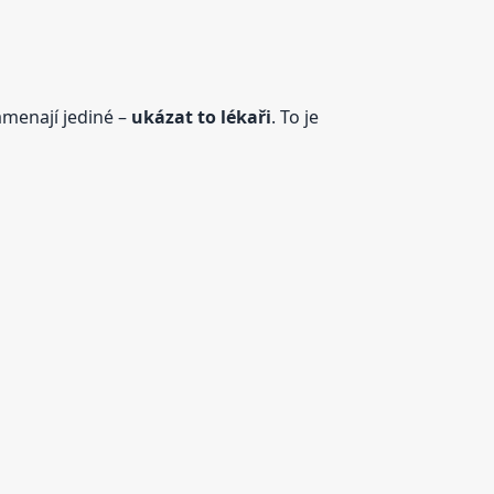
amenají jediné –
ukázat to lékaři
. To je