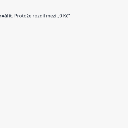
hválit
. Protože rozdíl mezi „0 Kč“