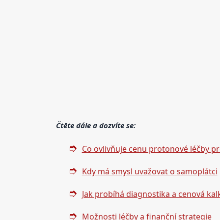
Čtěte dále a dozvíte se:
Co ovlivňuje cenu protonové léčby pr
Kdy má smysl uvažovat o samoplátci
Jak probíhá diagnostika a cenová kal
Možnosti léčby a finanční strategie