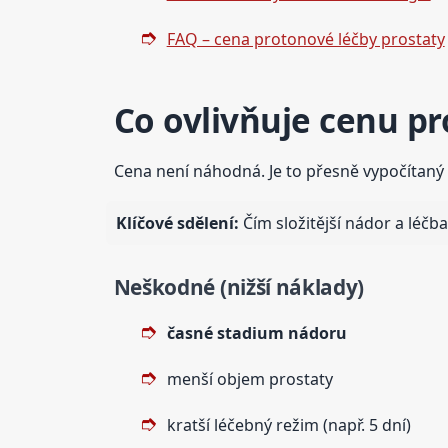
FAQ – cena protonové léčby prostaty
Co ovlivňuje cenu pr
Cena není náhodná. Je to přesně vypočítaný 
Klíčové sdělení:
Čím složitější nádor a léčba
Neškodné (nižší náklady)
časné stadium nádoru
menší objem prostaty
kratší léčebný režim (např. 5 dní)