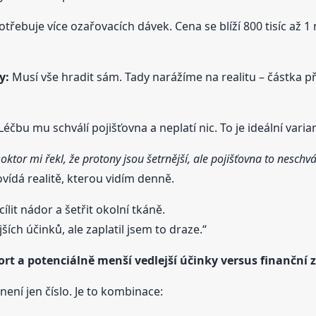
třebuje více ozařovacích dávek. Cena se blíží 800 tisíc až 1
y:
Musí vše hradit sám. Tady narážíme na realitu – částka p
éčbu mu schválí pojišťovna a neplatí nic. To je ideální varia
oktor mi řekl, že protony jsou šetrnější, ale pojišťovna to neschvál
ídá realitě, kterou vidím denně.
lit nádor a šetřit okolní tkáně.
ích účinků, ale zaplatil jsem to draze.“
rt a potenciálně menší vedlejší účinky versus finanční 
není jen číslo. Je to kombinace: