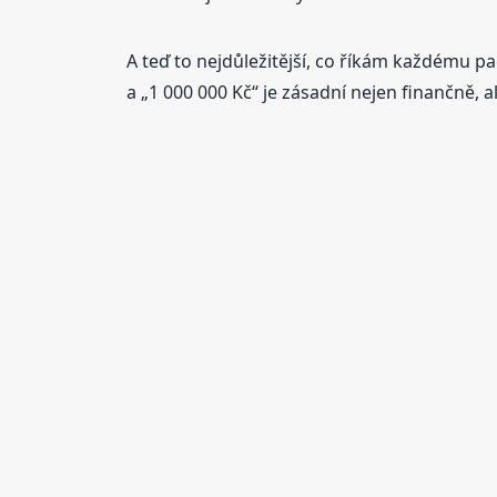
A teď to nejdůležitější, co říkám každému pa
a „1 000 000 Kč“ je zásadní nejen finančně, al