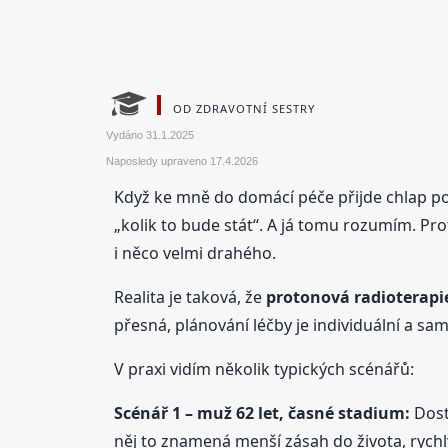
OD ZDRAVOTNÍ SESTRY
Vydáno
31.1.2025
Naposledy upraveno
17.4.2026
Když ke mně do domácí péče přijde chlap p
„kolik to bude stát“. A já tomu rozumím. Pr
i něco velmi drahého.
Realita je taková, že
protonová radioterapie
přesná, plánování léčby je individuální a sa
V praxi vidím několik typických scénářů:
Scénář 1 – muž 62 let, časné stadium:
Dost
něj to znamená menší zásah do života, rychl