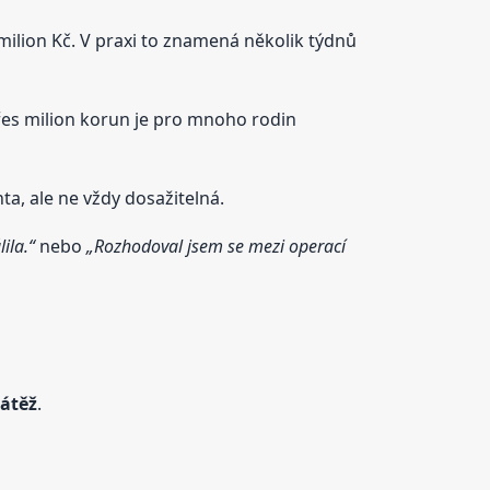
 milion Kč. V praxi to znamená několik týdnů
řes milion korun je pro mnoho rodin
nta, ale ne vždy dosažitelná.
ila.“
nebo
„Rozhodoval jsem se mezi operací
zátěž
.