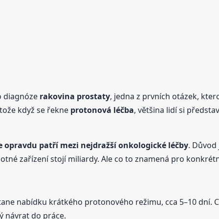
o diagnóze
rakovina prostaty
, jedna z prvních otázek, kter
otože když se řekne
protonová léčba
, většina lidí si předs
 opravdu patří mezi nejdražší onkologické léčby
. Důvod 
motné zařízení stojí miliardy. Ale co to znamená pro konkrét
ane nabídku krátkého protonového režimu, cca 5–10 dní. Ce
ý návrat do práce.