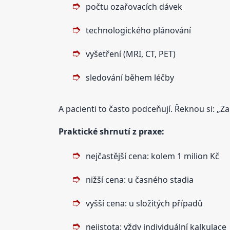
počtu ozařovacích dávek
technologického plánování
vyšetření (MRI, CT, PET)
sledování během léčby
A pacienti to často podceňují. Řeknou si: „Z
Praktické shrnutí z praxe:
nejčastější cena: kolem 1 milion Kč
nižší cena: u časného stadia
vyšší cena: u složitých případů
nejistota: vždy individuální kalkulace