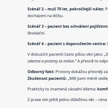
Scénář 2 – muž 70 let, pokročilejší nález:
Po
docházení na léčbu.
Scénář 3 – pacient bez schválení pojišťovn
likvidační.
Scénář 4 – pacient s doporučením centra:
L
V diskuzích pacienti často píšou věci jako:
„D
zdarma a protony za milion.“
A přesně to odpov
Odborný fakt:
Protony dokážou přesněji zací
Zkušenost pacientů:
„Měl jsem méně vedlejš
Prakticky to znamená zásadní dilema:
komfo
Z praxe vím ještě jednu důležitou věc – cena 