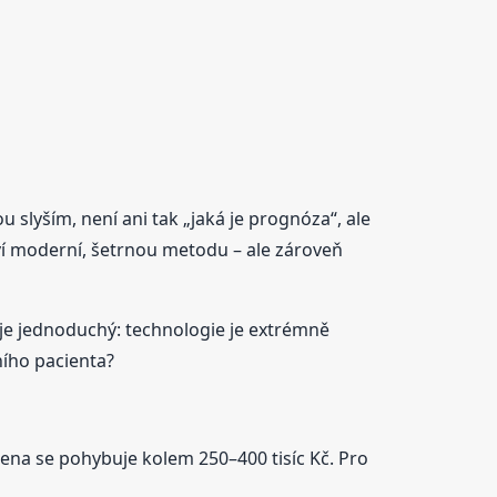
ou slyším, není ani tak „jaká je prognóza“, ale
taví moderní, šetrnou metodu – ale zároveň
je jednoduchý: technologie je extrémně
ního pacienta?
na se pohybuje kolem 250–400 tisíc Kč. Pro