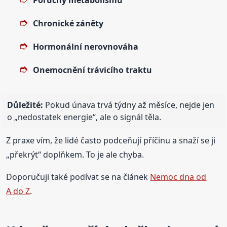
Chronické záněty
Hormonální nerovnováha
Onemocnění trávicího traktu
Důležité:
Pokud únava trvá týdny až měsíce, nejde jen
o „nedostatek energie“, ale o signál těla.
Z praxe vím, že lidé často podceňují příčinu a snaží se ji
„překrýt“ doplňkem. To je ale chyba.
Doporučuji také podívat se na článek
Nemoc dna od
A do Z
.