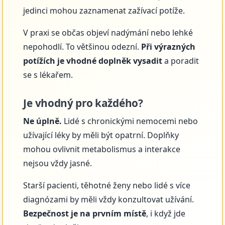
jedinci mohou zaznamenat zažívací potíže.
V praxi se občas objeví nadýmání nebo lehké
nepohodlí. To většinou odezní.
Při výrazných
potížích je vhodné doplněk vysadit
a poradit
se s lékařem.
Je vhodný pro každého?
Ne úplně.
Lidé s chronickými nemocemi nebo
užívající léky by měli být opatrní. Doplňky
mohou ovlivnit metabolismus a interakce
nejsou vždy jasné.
Starší pacienti, těhotné ženy nebo lidé s více
diagnózami by měli vždy konzultovat užívání.
Bezpečnost je na prvním místě
, i když jde