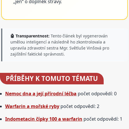
„jen“ o doplněk stravy.
🤖 Transparentnost:
Tento článek byl vygenerován
umělou inteligencí a následně ho zkontrolovala a
upravila zdravotní sestra Mgr. Světluše Vinšová pro
zajištění faktické správnosti.
PŘÍBĚHY
K TOMUTO TÉMATU
Nemoc dna a její přírodní léčba
počet odpovědí: 0
Warfarin a mořské ryby
počet odpovědí: 2
Indometacin čípky 100 a warfarin
počet odpovědí: 1