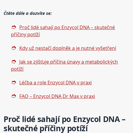
Čtěte dále a dozvíte se:
Proč lidé sahají po Enzycol DNA – skutečné
příčiny potíží
Kdy už nestačí doplněk a je nutné vyšetření
Jak se zjišťuje příčina únavy a metabolických
potíží
Léčba a role Enzycol DNA v praxi
FAQ – Enzycol DNA Dr Max v praxi
Proč lidé sahají po Enzycol DNA –
skutečné příčiny potíží