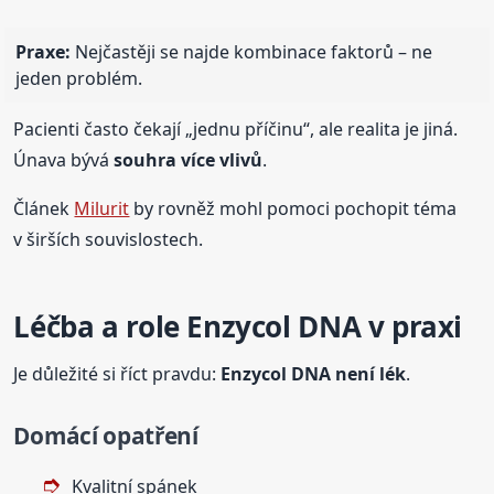
Praxe:
Nejčastěji se najde kombinace faktorů – ne
jeden problém.
Pacienti často čekají „jednu příčinu“, ale realita je jiná.
Únava bývá
souhra více vlivů
.
Článek
Milurit
by rovněž mohl pomoci pochopit téma
v širších souvislostech.
Léčba a role Enzycol DNA v praxi
Je důležité si říct pravdu:
Enzycol DNA není lék
.
Domácí opatření
Kvalitní spánek