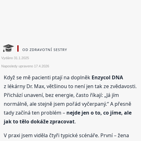
OD ZDRAVOTNÍ SESTRY
Vydáno
31.1.2025
Naposledy upraveno
17.4.2026
Když se mě pacienti ptají na doplněk
Enzycol DNA
z lékárny Dr. Max, většinou to není jen tak ze zvědavosti.
Přichází unavení, bez energie, často říkají: „Já jím
normálně, ale stejně jsem pořád vyčerpaný.“ A přesně
tady začíná ten problém –
nejde jen o to, co jíme, ale
jak to tělo dokáže zpracovat
.
V praxi jsem viděla čtyři typické scénáře. První – žena