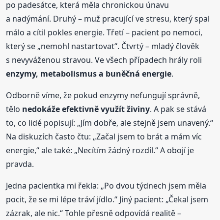
po padesátce, která měla chronickou únavu
a nadýmání. Druhý – muž pracující ve stresu, který spal
málo a cítil pokles energie. Třetí – pacient po nemoci,
který se „nemohl nastartovat“. Čtvrtý – mladý člověk
s nevyváženou stravou. Ve všech případech hrály roli
enzymy, metabolismus a buněčná energie
.
Odborně víme, že pokud enzymy nefungují správně,
tělo
nedokáže efektivně využít živiny
. A pak se stává
to, co lidé popisují: „Jím dobře, ale stejně jsem unavený.“
Na diskuzích často čtu: „Začal jsem to brát a mám víc
energie,“ ale také: „Necítím žádný rozdíl.“ A obojí je
pravda.
Jedna pacientka mi řekla: „Po dvou týdnech jsem měla
pocit, že se mi lépe tráví jídlo.“ Jiný pacient: „Čekal jsem
zázrak, ale nic.“ Tohle přesně odpovídá realitě –