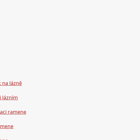
k na lázně
i lázním
raci ramene
ramene