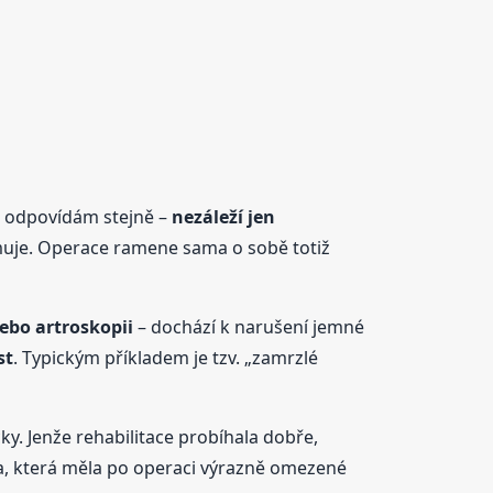
u odpovídám stejně –
nezáleží jen
domuje. Operace ramene sama o sobě totiž
ebo artroskopii
– dochází k narušení jemné
st
. Typickým příkladem je tzv. „zamrzlé
ky. Jenže rehabilitace probíhala dobře,
, která měla po operaci výrazně omezené