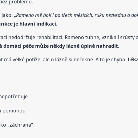
a bez problémů.
 jako: „
Rameno mě bolí i po třech měsících, ruku nezvednu a dok
kce je hlavní indikací.
eraci nedodržuje rehabilitaci. Rameno tuhne, vznikají srůst
á domácí péče může někdy lázně úplně nahradit
.
má velké potíže, ale o lázně si neřekne. A to je chyba.
Léka
 nepotřebuje
mi pomohou
ako „záchrana“