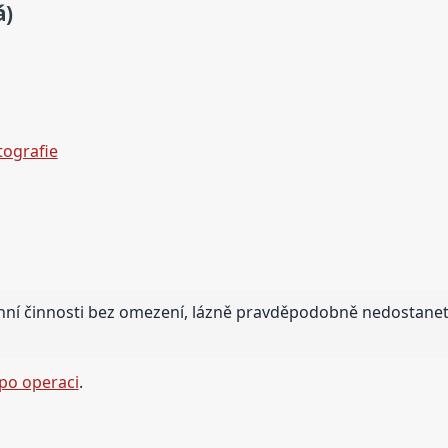
á)
tografie
ní činnosti bez omezení, lázně pravděpodobně nedostane
po operaci
.