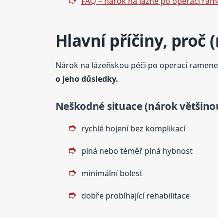
FAQ – nárok na lázně po operaci ra
Hlavní příčiny, proč
Nárok na lázeňskou péči po operaci ramene s
o jeho důsledky.
Neškodné situace (nárok většino
rychlé hojení bez komplikací
plná nebo téměř plná hybnost
minimální bolest
dobře probíhající rehabilitace