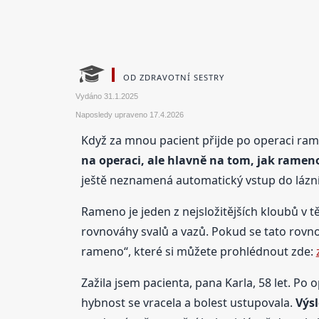
OD ZDRAVOTNÍ SESTRY
Vydáno
31.1.2025
Naposledy upraveno
17.4.2026
Když za mnou pacient přijde po operaci ram
na operaci, ale hlavně na tom, jak ramen
ještě neznamená automatický vstup do lázní
Rameno je jeden z nejsložitějších kloubů v tě
rovnováhy svalů a vazů. Pokud se tato rovn
rameno“, které si můžete prohlédnout zde:
Zažila jsem pacienta, pana Karla, 58 let. Po
hybnost se vracela a bolest ustupovala.
Výsl