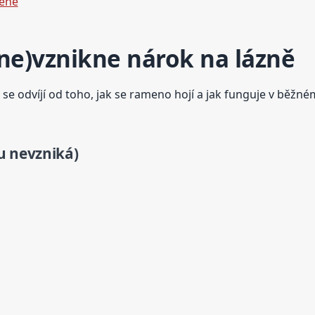
mene
 (ne)vznikne nárok na lázně
e odvíjí od toho, jak se rameno hojí a jak funguje v běžné
u nevzniká)