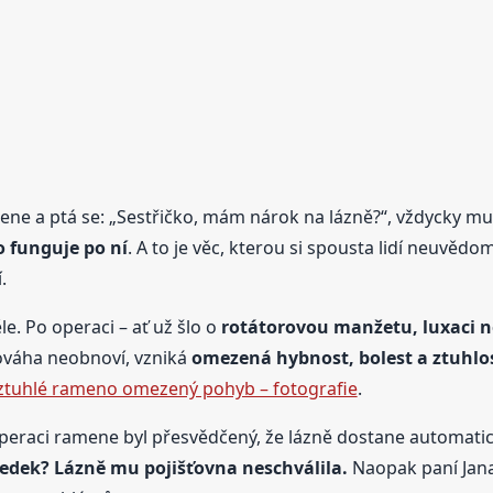
ene a ptá se: „Sestřičko, mám nárok na lázně?“, vždycky m
o funguje po ní
. A to je věc, kterou si spousta lidí neuvě
.
le. Po operaci – ať už šlo o
rotátorovou manžetu, luxaci n
ováha neobnoví, vzniká
omezená hybnost, bolest a ztuhlo
ztuhlé rameno omezený pohyb – fotografie
.
 operaci ramene byl přesvědčený, že lázně dostane automatic
edek? Lázně mu pojišťovna neschválila.
Naopak paní Jana