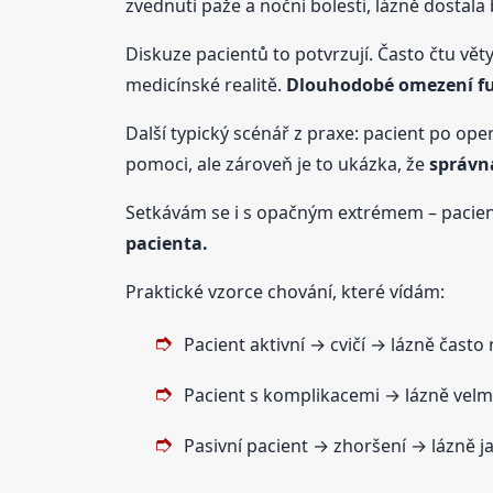
zvednutí paže a noční bolesti, lázně dostal
Diskuze pacientů to potvrzují. Často čtu věty
medicínské realitě.
Dlouhodobé omezení fun
Další typický scénář z praxe: pacient po op
pomoci, ale zároveň je to ukázka, že
správn
Setkávám se i s opačným extrémem – pacient 
pacienta.
Praktické vzorce chování, které vídám:
Pacient aktivní → cvičí → lázně často
Pacient s komplikacemi → lázně vel
Pasivní pacient → zhoršení → lázně j