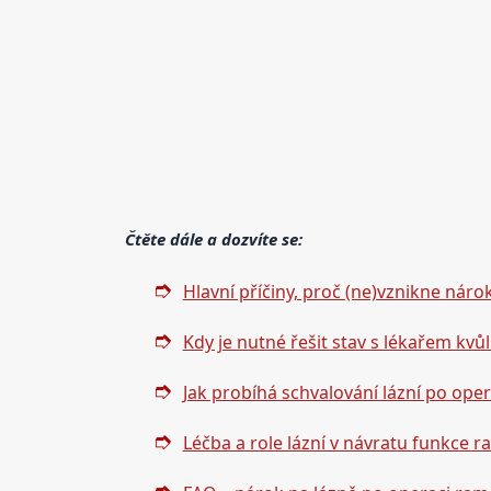
Čtěte dále a dozvíte se:
Hlavní příčiny, proč (ne)vznikne náro
Kdy je nutné řešit stav s lékařem kvůl
Jak probíhá schvalování lázní po ope
Léčba a role lázní v návratu funkce 