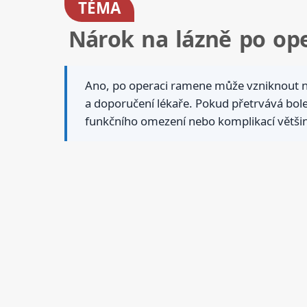
TÉMA
Nárok na lázně po op
Ano, po operaci ramene může vzniknout ná
a doporučení lékaře. Pokud přetrvává bole
funkčního omezení nebo komplikací větši