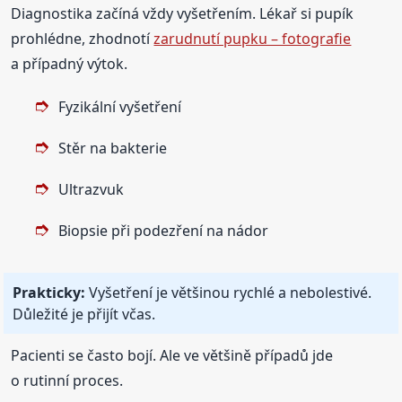
Diagnostika začíná vždy vyšetřením. Lékař si pupík
prohlédne, zhodnotí
zarudnutí pupku – fotografie
a případný výtok.
Fyzikální vyšetření
Stěr na bakterie
Ultrazvuk
Biopsie při podezření na nádor
Prakticky:
Vyšetření je většinou rychlé a nebolestivé.
Důležité je přijít včas.
Pacienti se často bojí. Ale ve většině případů jde
o rutinní proces.