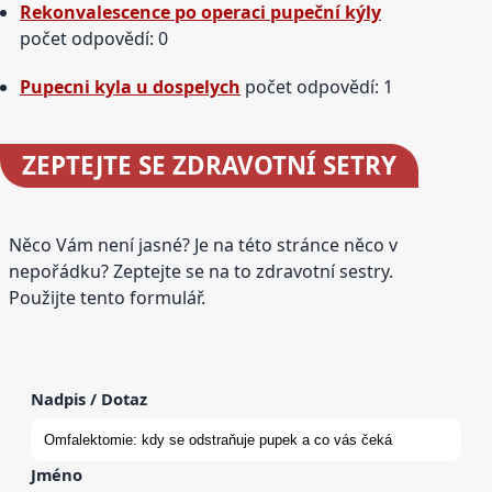
Rekonvalescence po operaci pupeční kýly
počet odpovědí: 0
Pupecni kyla u dospelych
počet odpovědí: 1
ZEPTEJTE SE
ZDRAVOTNÍ SETRY
Něco Vám není jasné? Je na této stránce něco v
nepořádku? Zeptejte se na to zdravotní sestry.
Použijte tento formulář.
Nadpis / Dotaz
Jméno