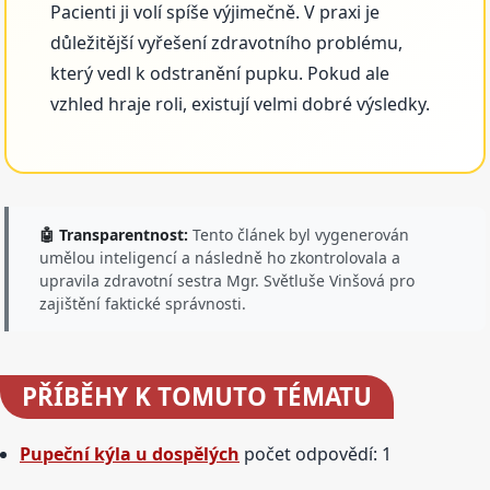
Pacienti ji volí spíše výjimečně. V praxi je
důležitější vyřešení zdravotního problému,
který vedl k odstranění pupku. Pokud ale
vzhled hraje roli, existují velmi dobré výsledky.
🤖 Transparentnost:
Tento článek byl vygenerován
umělou inteligencí a následně ho zkontrolovala a
upravila zdravotní sestra Mgr. Světluše Vinšová pro
zajištění faktické správnosti.
PŘÍBĚHY
K TOMUTO TÉMATU
Pupeční kýla u dospělých
počet odpovědí: 1