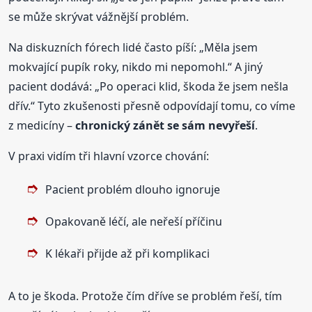
se může skrývat vážnější problém.
Na diskuzních fórech lidé často píší: „Měla jsem
mokvající pupík roky, nikdo mi nepomohl.“ A jiný
pacient dodává: „Po operaci klid, škoda že jsem nešla
dřív.“ Tyto zkušenosti přesně odpovídají tomu, co víme
z medicíny –
chronický zánět se sám nevyřeší
.
V praxi vidím tři hlavní vzorce chování:
Pacient problém dlouho ignoruje
Opakovaně léčí, ale neřeší příčinu
K lékaři přijde až při komplikaci
A to je škoda. Protože čím dříve se problém řeší, tím