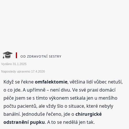
OD ZDRAVOTNÍ SESTRY
Vydáno
31.1.2025
Naposledy upraveno
17.4.2026
Když se řekne
omfalektomie
, většina lidí vůbec netuší,
o co jde. A upřímně – není divu. Ve své praxi domácí
péče jsem se s tímto výkonem setkala jen u menšího
počtu pacientů, ale vždy šlo o situace, které nebyly
banální. Jednoduše řečeno, jde o
chirurgické
odstranění pupku
. A to se nedělá jen tak.