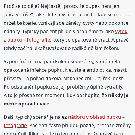
Proč se to děje? Nejčastěji proto, že pupek není jen
„díra v břiše“, jak si lidé myslí. Je to místo, kde se mohou
držet bakterie, vznikají zde záněty, cysty nebo dokonce
nádory. Typicky pacient přijde s problémem jako
výtok
z pupku – fotografie
, který se opakovaně vrací. A právě
tehdy začíná lékař uvažovat o radikálnějším řešení.
Vzpomínám si na paní kolem šedesátky, která měla
opakované infekce pupku. Neustále antibiotika, masti,
převazy – a pořád dokola. Nakonec chirurg řekl dost.
Po odstranění pupku se její problémy úplně vytratily.
A to je přesně ten moment, kdy pochopíte, že
někdy je
méně opravdu více
.
Další typický scénář je nález
nádoru v oblasti pupku –
fotografie
. Pacienti často přijdou pozdě, protože změny
podceňují. Říkají si: „Je to jen pupík.“ Jenže právě tam