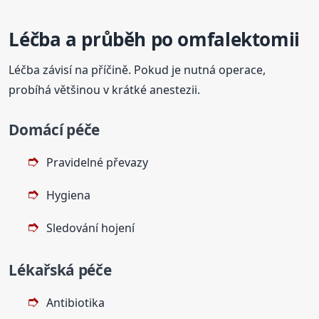
Léčba a průběh po omfalektomii
Léčba závisí na příčině. Pokud je nutná operace,
probíhá většinou v krátké anestezii.
Domácí péče
Pravidelné převazy
Hygiena
Sledování hojení
Lékařská péče
Antibiotika