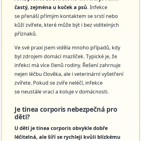
častý, zejména u koček a psů
. Infekce
se přenáší přímým kontaktem se srstí nebo
kůží zvířete, které může být i bez viditelných
příznaků.
Ve své praxi jsem viděla mnoho případů, kdy
byl zdrojem domácí mazlíček. Typické je, že
infekci má více členů rodiny. Řešení zahrnuje
nejen léčbu člověka, ale i veterinární vyšetření
zvířete. Pokud se zvíře neléčí, infekce
se neustále vrací a koluje v domácnosti.
Je tinea corporis nebezpečná pro
děti?
U dětí je tinea corporis obvykle dobře
léčitelná, ale šíří se rychleji kvůli blízkému