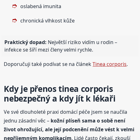
oslabená imunita
chronická vlhkost kůže
Praktický dopad:
Největší riziko vidím u rodin –
infekce se šíří mezi členy velmi rychle.
Doporučuji také podívat se na článek
Tinea corporis
.
Kdy je přenos tinea corporis
nebezpečný a kdy jít k lékaři
Ve své dlouholeté praxi domácí péče jsem se naučila
jednu zásadní věc –
kožní plíseň sama o sobě není
život ohrožující, ale její podcenění může vést k velmi
nepříjemným komplikacím
. Lidé často čekají, zkouší