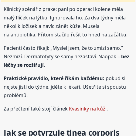
Klinický scénář z praxe: paní po operaci kolene měla
malý flíček na lýtku. Ignorovala ho. Za dva týdny měla
několik ložisek a navíc zánět kůže. Musela
na antibiotika. Přitom stačilo řešit to hned na začátku.
Pacienti často říkají: „Myslel jsem, že to zmizí samo.“
Nezmizí. Dermatofyty se samy nezastaví. Naopak –
bez
léčby se rozšiřují
.
Praktické pravidlo, které říkám každému:
pokud si
nejste jistí do týdne, jděte k lékaři. Ušetříte si spoustu
problémů.
Za přečtení také stojí článek
Kvasinky na kůži
.
Jak se potvrzuje tinea corporis