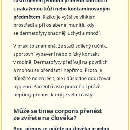
často během jednoho přímého kontaktu
s nakaženou kůží nebo kontaminovaným
předmětem
. Riziko je vyšší ve vlhkém
prostředí a při oslabené imunitě, kdy
se dermatofyty snadněji uchytí a množí.
V praxi to znamená, že stačí sdílený ručník,
sportovní vybavení nebo blízký kontakt
v rodině. Dermatofyty přežívají na površích
a mohou se přenášet i nepřímo. Proto je
důležité nejen léčit, ale i důsledně dodržovat
hygienu. Pacienti často podceňují právě
nepřímý přenos, který je velmi častý.
Může se tinea corporis přenést
ze zvířete na člověka?
Ano, přenos ze zvířete na člověka je velmi