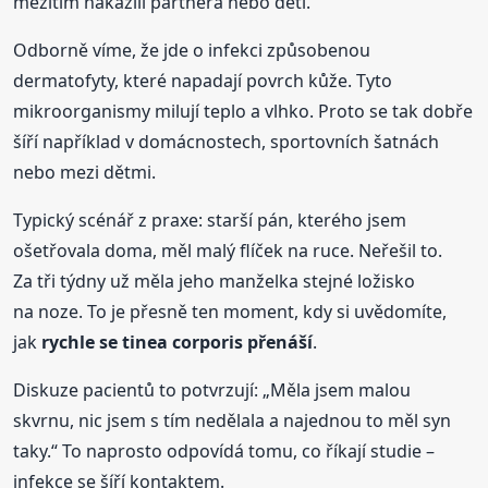
mezitím nakazili partnera nebo děti.
Odborně víme, že jde o infekci způsobenou
dermatofyty, které napadají povrch kůže. Tyto
mikroorganismy milují teplo a vlhko. Proto se tak dobře
šíří například v domácnostech, sportovních šatnách
nebo mezi dětmi.
Typický scénář z praxe: starší pán, kterého jsem
ošetřovala doma, měl malý flíček na ruce. Neřešil to.
Za tři týdny už měla jeho manželka stejné ložisko
na noze. To je přesně ten moment, kdy si uvědomíte,
jak
rychle se tinea corporis přenáší
.
Diskuze pacientů to potvrzují: „Měla jsem malou
skvrnu, nic jsem s tím nedělala a najednou to měl syn
taky.“ To naprosto odpovídá tomu, co říkají studie –
infekce se šíří kontaktem.