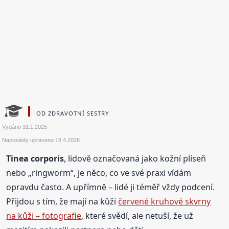
OD ZDRAVOTNÍ SESTRY
Vydáno
31.1.2025
Naposledy upraveno
18.4.2026
Tinea corporis
, lidově označovaná jako kožní plíseň
nebo „ringworm“, je něco, co ve své praxi vídám
opravdu často. A upřímně – lidé ji téměř vždy podcení.
Přijdou s tím, že mají na kůži
červené kruhové skvrny
na kůži – fotografie
, které svědí, ale netuší, že už