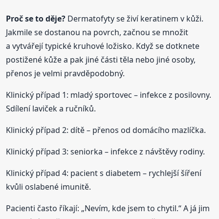
Proč se to děje?
Dermatofyty se živí keratinem v kůži.
Jakmile se dostanou na povrch, začnou se množit
a vytvářejí typické kruhové ložisko. Když se dotknete
postižené kůže a pak jiné části těla nebo jiné osoby,
přenos je velmi pravděpodobný.
Klinický případ 1: mladý sportovec – infekce z posilovny.
Sdílení laviček a ručníků.
Klinický případ 2: dítě – přenos od domácího mazlíčka.
Klinický případ 3: seniorka – infekce z návštěvy rodiny.
Klinický případ 4: pacient s diabetem – rychlejší šíření
kvůli oslabené imunitě.
Pacienti často říkají: „Nevím, kde jsem to chytil.“ A já jim