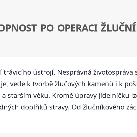
HOPNOST PO OPERACI ŽLUČN
í trávicího ústrojí. Nesprávná životospráv
uje, vede k tvorbě žlučových kamenů i k pošk
m a starším věku. Kromě úpravy jídelníčku 
ných doplňků stravy. Od žlučníkového zách