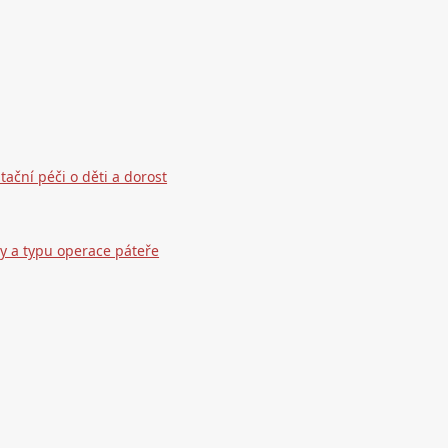
ační péči o děti a dorost
zy a typu operace páteře