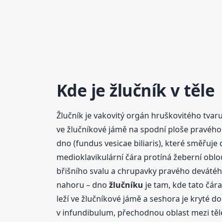
Kde je žlučník v těle
Žlučník je vakovitý orgán hruškovitého tvaru 
ve žlučníkové jámě na spodní ploše pravého j
dno (fundus vesicae biliaris), které směřuje 
medioklavikulární čára protíná žeberní oblo
břišního svalu a chrupavky pravého deváté
nahoru – dno
žlučníku
je tam, kde tato čár
leží ve žlučníkové jámě a seshora je kryté d
v infundibulum, přechodnou oblast mezi t