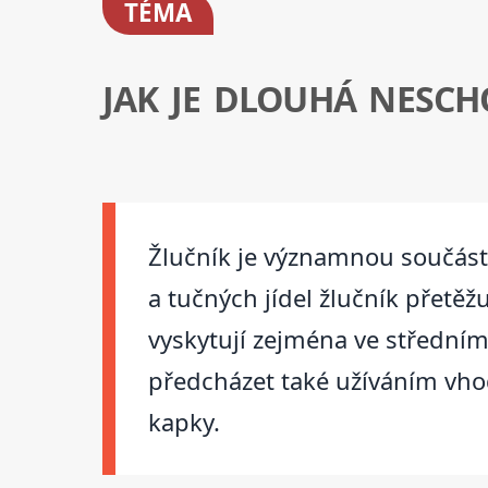
TÉMA
JAK JE DLOUHÁ NESC
Žlučník je významnou součást
a tučných jídel žlučník přetěž
vyskytují zejména ve střední
předcházet také užíváním vhod
kapky.