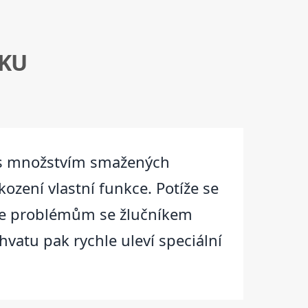
ÍKU
a s množstvím smažených
ození vlastní funkce. Potíže se
lze problémům se žlučníkem
vatu pak rychle uleví speciální