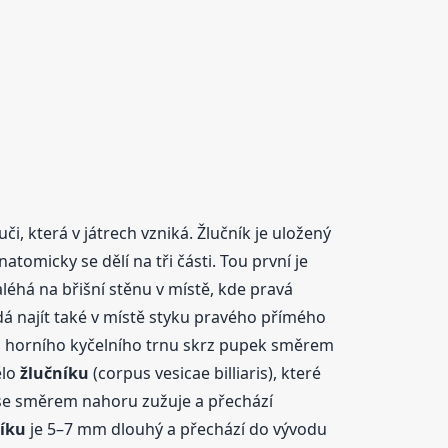
či, která v játrech vzniká. Žlučník je uložený
omicky se dělí na tři části. Tou první je
aléhá na břišní stěnu v místě, kde pravá
dá najít také v místě styku pravého přímého
o horního kyčelního trnu skrz pupek směrem
ělo
žlučníku
(corpus vesicae billiaris), které
lo se směrem nahoru zužuje a přechází
íku
je 5–7 mm dlouhý a přechází do vývodu