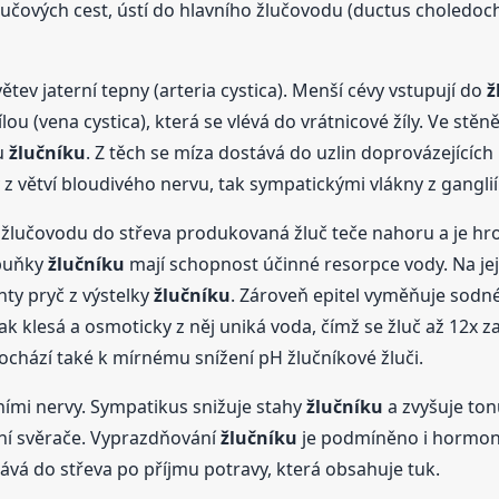
žlučových cest, ústí do hlavního žlučovodu (ductus choledoc
ětev jaterní tepny (arteria cystica). Menší cévy vstupují do
ž
u (vena cystica), která se vlévá do vrátnicové žíly. Ve stěn
ku
žlučníku
. Z těch se míza dostává do uzlin doprovázejících
z větví bloudivého nervu, tak sympatickými vlákny z ganglií (
o žlučovodu do střeva produkovaná žluč teče nahoru a je 
 buňky
žlučníku
mají schopnost účinné resorpce vody. Na jej
ty pryč z výstelky
žlučníku
. Zároveň epitel vyměňuje sodné
ak klesá a osmoticky z něj uniká voda, čímž se žluč až 12x 
ochází také k mírnému snížení pH žlučníkové žluči.
ími nervy. Sympatikus snižuje stahy
žlučníku
a zvyšuje to
ní svěrače. Vyprazdňování
žlučníku
je podmíněno i hormo
ává do střeva po příjmu potravy, která obsahuje tuk.