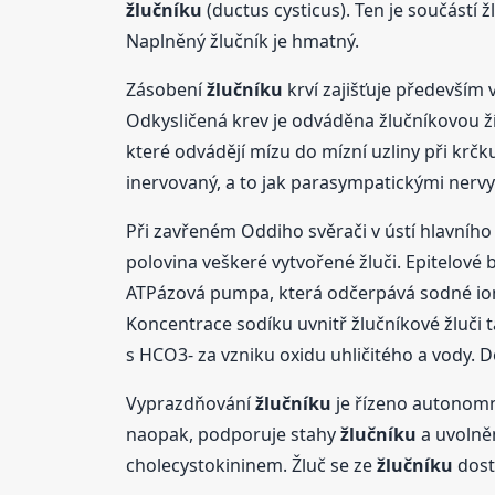
žlučníku
(ductus cysticus). Ten je součástí 
Naplněný žlučník je hmatný.
Zásobení
žlučníku
krví zajišťuje především v
Odkysličená krev je odváděna žlučníkovou žílo
které odvádějí mízu do mízní uzliny při krč
inervovaný, a to jak parasympatickými nervy 
Při zavřeném Oddiho svěrači v ústí hlavníh
polovina veškeré vytvořené žluči. Epitelové
ATPázová pumpa, která odčerpává sodné ion
Koncentrace sodíku uvnitř žlučníkové žluči t
s HCO3- za vzniku oxidu uhličitého a vody. D
Vyprazdňování
žlučníku
je řízeno autonomn
naopak, podporuje stahy
žlučníku
a uvolně
cholecystokininem. Žluč se ze
žlučníku
dost