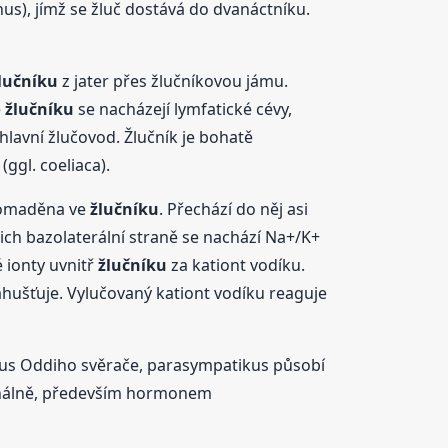
hus), jímž se žluč dostává do dvanáctníku.
lučníku
z jater přes žlučníkovou jámu.
ě
žlučníku
se nacházejí lymfatické cévy,
 hlavní žlučovod. Žlučník je bohatě
ggl. coeliaca).
hromaděna ve
žlučníku
. Přechází do něj asi
ich bazolaterální straně se nachází Na+/K+
 ionty uvnitř
žlučníku
za kationt vodíku.
zahušťuje. Vylučovaný kationt vodíku reaguje
nus Oddiho svěrače, parasympatikus působí
nálně, především hormonem