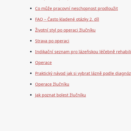
Co může pracovní neschopnost prodloužit
FAQ – Často kladené otázky 2. díl
Životní styl po operaci žlučníku
Strava po operaci
Indikační seznam pro lázeňskou léčebně rehabilit
Operace
Praktický návod jak si vybrat lázně podle diagnó
Operace žlučníku
Jak poznat bolest žlučníku