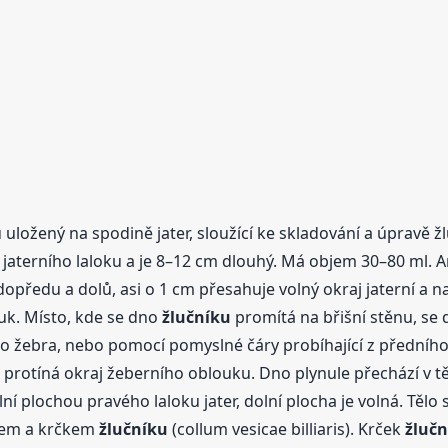
uložený na spodině jater, sloužící ke skladování a úpravě žlu
aterního laloku a je 8–12 cm dlouhý. Má objem 30–80 ml. Anat
dopředu a dolů, asi o 1 cm přesahuje volný okraj jaterní a n
uk. Místo, kde se dno
žlučníku
promítá na břišní stěnu, se 
ho žebra, nebo pomocí pomyslné čáry probíhající z předníh
a protíná okraj žeberního oblouku. Dno plynule přechází v t
olní plochou pravého laloku jater, dolní plocha je volná. Tě
ělem a krčkem
žlučníku
(collum vesicae billiaris). Krček
žlučn