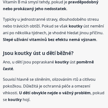
Vitamín B má smysl tehdy, pokud je
pravděpodobný
nebo prokázaný jeho nedostatek
.
Typicky u jednostranné stravy, dlouhodobého stresu
nebo trávicích obtíží. Pokud se však
koutky
úst nemění
ani po několika týdnech, je vhodné hledat jinou příčinu.
Slepé užívání vitamínů bez efektu nemá význam
.
Jsou
koutky
úst u dětí běžné?
Ano, u dětí jsou popraskané
koutky
úst
poměrně
časté
.
Souvisí hlavně se sliněním, olizováním rtů a citlivou
pokožkou. Důležitá je ochranná péče a omezení
vlhkosti.
U dětí obvykle nejde o vážný problém
, pokud
se
koutky
hojí.