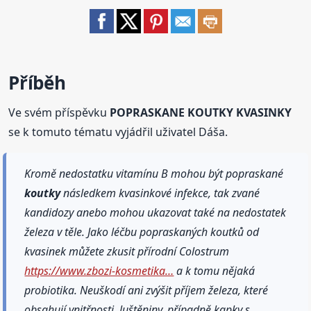
Příběh
Ve svém příspěvku
POPRASKANE KOUTKY KVASINKY
se k tomuto tématu vyjádřil uživatel Dáša.
Kromě nedostatku vitamínu B mohou být popraskané
koutky
následkem kvasinkové infekce, tak zvané
kandidozy anebo mohou ukazovat také na nedostatek
železa v těle. Jako léčbu popraskaných koutků od
kvasinek můžete zkusit přírodní Colostrum
https://www.zbozi-kosmetika…
a k tomu nějaká
probiotika. Neuškodí ani zvýšit příjem železa, které
obsahují vnitřnosti, luštěniny, případně kapky s