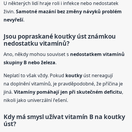
U některých lidí hraje roli i infekce nebo nedostatek
živin.
Samotné mazání bez změny návyků problém
nevyřeší
.
Jsou popraskané
koutky
úst známkou
nedostatku vitamínů?
Ano, někdy mohou souviset s
nedostatkem vitamínů
skupiny B nebo železa
.
Neplatí to však vždy. Pokud
koutky
úst nereagují
na doplnění vitamínů, je pravděpodobné, že příčina je
jiná.
Vitamíny pomáhají jen při skutečném deficitu
,
nikoli jako univerzální řešení.
Kdy má smysl užívat vitamín B na
koutky
úst?