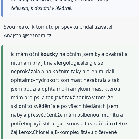
železem, k dostání v lékárně.
Svou reakci k tomuto příspěvku přidal uživatel
Anajstol@seznam.cz.
ic mám oční
koutky
na očním jsem byla dvakrát a
nic,mám prý jít na alergologii,alergie se
neprokázala a na kožním taky nic jen mi dali
ophtalmo-hydrokortison mast nezabrala a tak
jsem použila ophtalmo-framykoin mast kterou
mám pro psi a tak jakž takž zabírá v tom ,že
sklidní to svědění,ale po všech hledáních jsem
nabyla přesvědčení,že mám oslbenou imunitu a
potřebuji vyčistit organismus a tak začínám detox
čaj Lerox,Chlorella,B-komplex štávu z červené