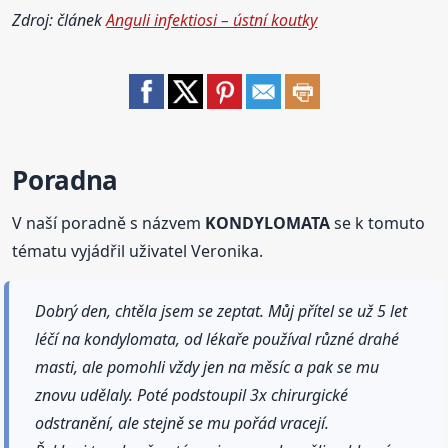
Zdroj: článek
Anguli infektiosi – ústní koutky
Poradna
V naší poradně s názvem
KONDYLOMATA
se k tomuto
tématu vyjádřil uživatel Veronika.
Dobrý den, chtěla jsem se zeptat. Můj přítel se už 5 let
léčí na kondylomata, od lékaře používal různé drahé
masti, ale pomohli vždy jen na měsíc a pak se mu
znovu udělaly. Poté podstoupil 3x chirurgické
odstranění, ale stejně se mu pořád vracejí.