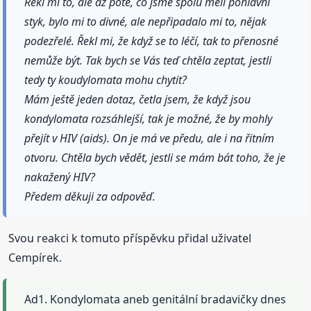
Řekl mi to, ale až poté, co jsme spolu měli pohlavní
styk, bylo mi to divné, ale nepřipadalo mi to, nějak
podezřelé. Řekl mi, že když se to léčí, tak to přenosné
nemůže být. Tak bych se Vás teď chtěla zeptat, jestli
tedy ty koudylomata mohu chytit?
Mám ještě jeden dotaz, četla jsem, že když jsou
kondylomata rozsáhlejší, tak je možné, že by mohly
přejít v HIV (aids). On je má ve předu, ale i na řitním
otvoru. Chtěla bych vědět, jestli se mám bát toho, že je
nakažený HIV?
Předem děkuji za odpověď.
Svou reakci k tomuto příspěvku přidal uživatel
Cempírek.
Ad1. Kondylomata aneb genitální bradavičky dnes