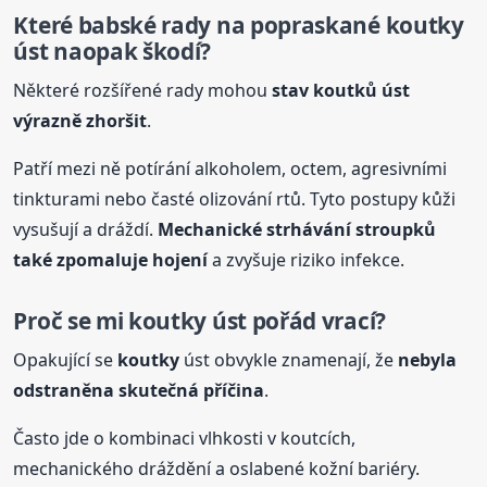
Které babské rady na popraskané
koutky
úst naopak škodí?
Některé rozšířené rady mohou
stav koutků úst
výrazně zhoršit
.
Patří mezi ně potírání alkoholem, octem, agresivními
tinkturami nebo časté olizování rtů. Tyto postupy kůži
vysušují a dráždí.
Mechanické strhávání stroupků
také zpomaluje hojení
a zvyšuje riziko infekce.
Proč se mi
koutky
úst pořád vrací?
Opakující se
koutky
úst obvykle znamenají, že
nebyla
odstraněna skutečná příčina
.
Často jde o kombinaci vlhkosti v koutcích,
mechanického dráždění a oslabené kožní bariéry.