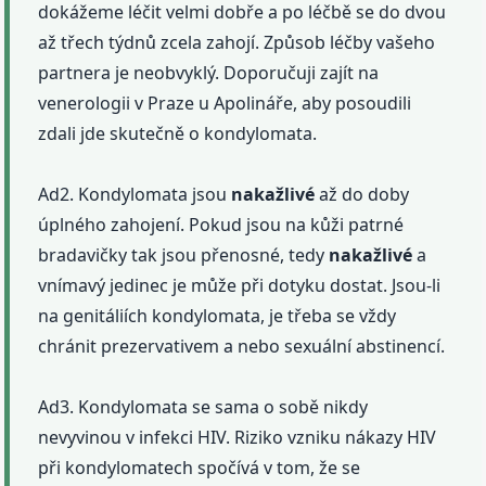
dokážeme léčit velmi dobře a po léčbě se do dvou
až třech týdnů zcela zahojí. Způsob léčby vašeho
partnera je neobvyklý. Doporučuji zajít na
venerologii v Praze u Apolináře, aby posoudili
zdali jde skutečně o kondylomata.
Ad2. Kondylomata jsou
nakažlivé
až do doby
úplného zahojení. Pokud jsou na kůži patrné
bradavičky tak jsou přenosné, tedy
nakažlivé
a
vnímavý jedinec je může při dotyku dostat. Jsou-li
na genitáliích kondylomata, je třeba se vždy
chránit prezervativem a nebo sexuální abstinencí.
Ad3. Kondylomata se sama o sobě nikdy
nevyvinou v infekci HIV. Riziko vzniku nákazy HIV
při kondylomatech spočívá v tom, že se