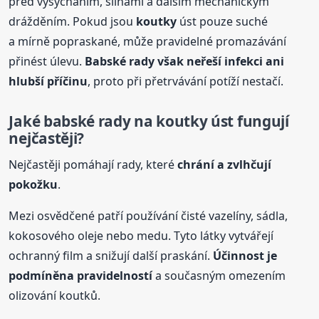
před vysycháním, slinami a dalším mechanickým
drážděním. Pokud jsou
koutky
úst pouze suché
a mírně popraskané, může pravidelné promazávání
přinést úlevu.
Babské rady však neřeší infekci ani
hlubší příčinu
, proto při přetrvávání potíží nestačí.
Jaké babské rady na
koutky
úst fungují
nejčastěji?
Nejčastěji pomáhají rady, které
chrání a zvlhčují
pokožku
.
Mezi osvědčené patří používání čisté vazelíny, sádla,
kokosového oleje nebo medu. Tyto látky vytvářejí
ochranný film a snižují další praskání.
Účinnost je
podmíněna pravidelností
a současným omezením
olizování koutků.