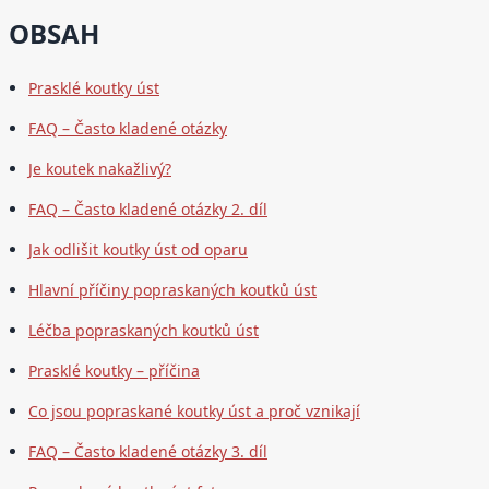
OBSAH
Prasklé koutky úst
FAQ – Často kladené otázky
Je koutek nakažlivý?
FAQ – Často kladené otázky 2. díl
Jak odlišit koutky úst od oparu
Hlavní příčiny popraskaných koutků úst
Léčba popraskaných koutků úst
Prasklé koutky – příčina
Co jsou popraskané koutky úst a proč vznikají
FAQ – Často kladené otázky 3. díl