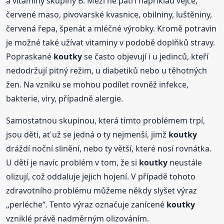
a vitaminy skupiny B. Mezi ně patří například vejce,
červené maso, pivovarské kvasnice, obilniny, luštěniny,
červená řepa, špenát a mléčné výrobky. Kromě potravin
je možné také užívat vitaminy v podobě doplňků stravy.
Popraskané
koutky
se často objevují i u jedinců, kteří
nedodržují pitný režim, u diabetiků nebo u těhotných
žen. Na vzniku se mohou podílet rovněž infekce,
bakterie, viry, případně alergie.
Samostatnou skupinou, která tímto problémem trpí,
jsou děti, ať už se jedná o ty nejmenší, jimž
koutky
dráždí noční slinění, nebo ty větší, které nosí rovnátka.
U dětí je navíc problém v tom, že si
koutky
neustále
olizují, což oddaluje jejich hojení. V případě tohoto
zdravotního problému můžeme někdy slyšet výraz
„perléche“. Tento výraz označuje zanícené
koutky
vzniklé právě nadměrným olizováním.