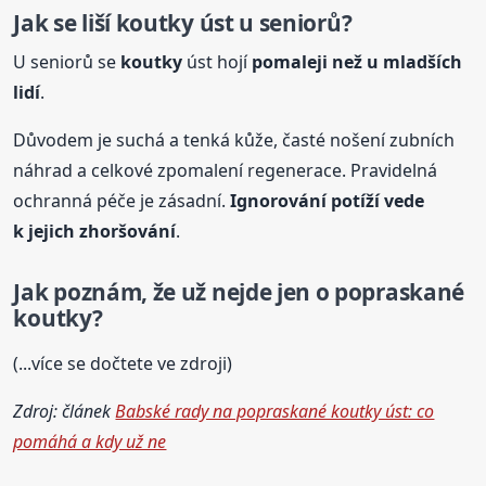
Jak se liší
koutky
úst u seniorů?
U seniorů se
koutky
úst hojí
pomaleji než u mladších
lidí
.
Důvodem je suchá a tenká kůže, časté nošení zubních
náhrad a celkové zpomalení regenerace. Pravidelná
ochranná péče je zásadní.
Ignorování potíží vede
k jejich zhoršování
.
Jak poznám, že už nejde jen o popraskané
koutky
?
(...více se dočtete ve zdroji)
Zdroj: článek
Babské rady na popraskané koutky úst: co
pomáhá a kdy už ne