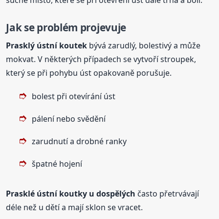
suché místo, které se při otevření úst dále trhá a bolí.
Jak se problém projevuje
Prasklý ústní koutek
bývá zarudlý, bolestivý a může
mokvat. V některých případech se vytvoří stroupek,
který se při pohybu úst opakovaně porušuje.
bolest při otevírání úst
pálení nebo svědění
zarudnutí a drobné ranky
špatné hojení
Prasklé ústní
koutky
u dospělých
často přetrvávají
déle než u dětí a mají sklon se vracet.