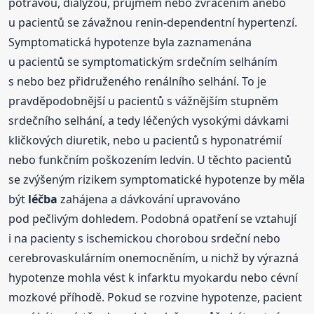
potravou, dialýzou, průjmem nebo zvracením anebo
u pacientů se závažnou renin-dependentní hypertenzí.
Symptomatická hypotenze byla zaznamenána
u pacientů se symptomatickým srdečním selháním
s nebo bez přidruženého renálního selhání. To je
pravděpodobnější u pacientů s vážnějším stupněm
srdečního selhání, a tedy léčených vysokými dávkami
kličkových diuretik, nebo u pacientů s hyponatrémií
nebo funkčním poškozením ledvin. U těchto pacientů
se zvýšeným rizikem symptomatické hypotenze by měla
být
léčba
zahájena a dávkování upravováno
pod pečlivým dohledem. Podobná opatření se vztahují
i na pacienty s ischemickou chorobou srdeční nebo
cerebrovaskulárním onemocněním, u nichž by výrazná
hypotenze mohla vést k infarktu myokardu nebo cévní
mozkové příhodě. Pokud se rozvine hypotenze, pacient