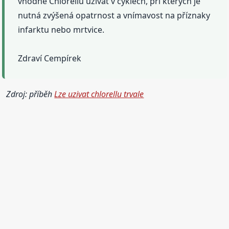
vhodné Chlorellu užívat v cyklech, při kterých je
nutná zvýšená opatrnost a vnímavost na příznaky
infarktu nebo mrtvice.
Zdraví Cempírek
Zdroj: příběh
Lze uzivat chlorellu trvale