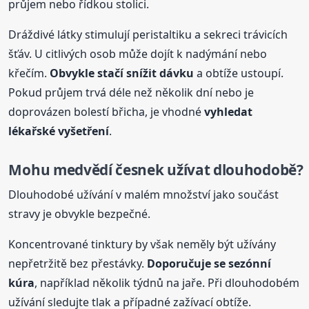
průjem nebo řídkou stolici.
Dráždivé látky stimulují peristaltiku a sekreci trávicích
šťáv. U citlivých osob může dojít k nadýmání nebo
křečím.
Obvykle stačí snížit dávku
a obtíže ustoupí.
Pokud průjem trvá déle než několik dní nebo je
doprovázen bolestí břicha, je vhodné
vyhledat
lékařské vyšetření
.
Mohu medvědí česnek užívat dlouhodobě?
Dlouhodobé užívání v malém množství jako součást
stravy je obvykle bezpečné.
Koncentrované tinktury by však neměly být užívány
nepřetržitě bez přestávky.
Doporučuje se sezónní
kúra
, například několik týdnů na jaře. Při dlouhodobém
užívání sledujte tlak a případné zažívací obtíže.