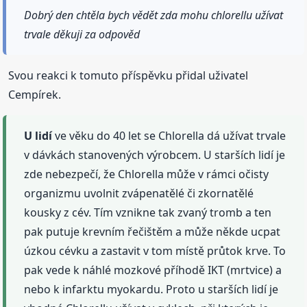
Dobrý den chtěla bych vědět zda mohu chlorellu užívat
trvale děkuji za odpověd
Svou reakci k tomuto příspěvku přidal uživatel
Cempírek.
U lidí
ve věku do 40 let se Chlorella dá užívat trvale
v dávkách stanovených výrobcem. U starších lidí je
zde nebezpečí, že Chlorella může v rámci očisty
organizmu uvolnit zvápenatělé či zkornatělé
kousky z cév. Tím vznikne tak zvaný tromb a ten
pak putuje krevním řečištěm a může někde ucpat
úzkou cévku a zastavit v tom místě průtok krve. To
pak vede k náhlé mozkové příhodě IKT (mrtvice) a
nebo k infarktu myokardu. Proto u starších lidí je