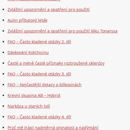
Zvláštní upozornění a opatření pro použití
Aulin příbalový leták
Zvláštní upozornění a opatření pro použití léku Tonarssa
FAQ – Často kladené otázky 2. díl
Dávkování Kolchicinu
Časté a méně časté příznaky roztroušené sklerózy
FAQ – Často kladené otázky 3. díl
FAQ – Nejčastější dotazy o bílkovinách
Krevní skupina AB – Hybrid
Narkóza u starých lidí
FAQ – Často kladené otázky 4. díl
Proč mě trápí nadměrná plynatost a nadýmání