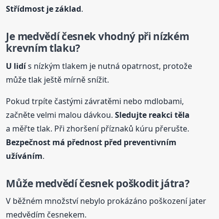
Střídmost je základ
.
Je medvědí česnek vhodný při nízkém
krevním tlaku?
U lidí
s nízkým tlakem je nutná opatrnost, protože
může tlak ještě mírně snížit.
Pokud trpíte častými závratěmi nebo mdlobami,
začněte velmi malou dávkou.
Sledujte reakci těla
a měřte tlak. Při zhoršení příznaků kúru přerušte.
Bezpečnost má přednost před preventivním
užíváním
.
Může medvědí česnek poškodit játra?
V běžném množství nebylo prokázáno poškození jater
medvědím česnekem.