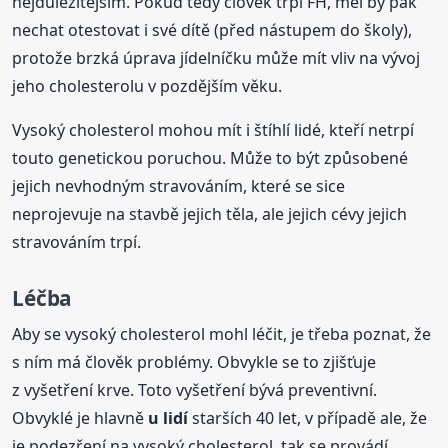
nejdůležitějším. Pokud tedy člověk trpí FH, měl by pak
nechat otestovat i své dítě (před nástupem do školy),
protože brzká úprava jídelníčku může mít vliv na vývoj
jeho cholesterolu v pozdějším věku.
Vysoký cholesterol mohou mít i štíhlí lidé, kteří netrpí
touto genetickou poruchou. Může to být způsobené
jejich nevhodným stravováním, které se sice
neprojevuje na stavbě jejich těla, ale jejich cévy jejich
stravováním trpí.
Léčba
Aby se vysoký cholesterol mohl léčit, je třeba poznat, že
s ním má člověk problémy. Obvykle se to zjišťuje
z vyšetření krve. Toto vyšetření bývá preventivní.
Obvyklé je hlavně
u lidí
starších 40 let, v případě ale, že
je podezření na vysoký cholesterol, tak se provádí