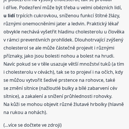
i dříve. Podezření může být třeba u velmi obézních lidí,
u lidí
trpících cukrovkou, sníženou funkcí štítné žlázy,
různými onemocněními jater a ledvin. Praktický lékař
obvykle nechává vyšetřit hladinu cholesterolu u člověka
v rámci preventivních prohlídek. Dlouhotrvající zvýšený
cholesterol se ale může částečně projevit i různými
příznaky, jako jsou bolesti nohou a bolest na hrudi.
Navíc pokud se v těle usazuje větší množství tuků (a tím
i cholesterolu v cévách), tak se to projeví i na očích, kdy
se můžou vytvořit šedivé prstence na rohovce, také
se změní sítnice (nažloutlé bulky a bílé zabarvení cév
sítnice), a zakalení a snížení průhlednosti rohovky.
Na kůži se mohou objevit různé žlutavé hrbolky (hlavně
na rukou a nohách).
(...více se dočtete ve zdroji)