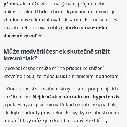
přínos
, ale může vést k nadýmání, průjmu nebo
poklesu tlaku.
U lidí
s chronickými onemocněními je
vhodné dávku konzultovat s lékařem. Pokud se objeví
závratě nebo zažívací obtíže,
dávku snižte nebo
dočasně vysaďte
.
Může medvědí česnek skutečně snížit
krevní tlak?
Medvědí česnek může mírně přispět ke snížení
krevního tlaku, zejména
u lidí
s hraničními hodnotami.
Účinek souvisí s obsahem sirných látek podporujících
rozšíření cév.
Nejde však o náhradu antihypertenziv
a pokles bývá spíše mírný. Pokud užíváte léky na tlak,
sledujte hodnoty pravidelně. Při výskytu slabosti nebo
motání hlavy může jít o kombinovaný efekt léčby