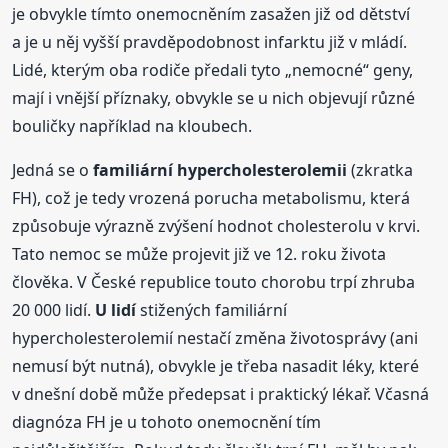
je obvykle tímto onemocněním zasažen již od dětství
a je u něj vyšší pravděpodobnost infarktu již v mládí.
Lidé, kterým oba rodiče předali tyto „nemocné“ geny,
mají i vnější příznaky, obvykle se u nich objevují různé
bouličky například na kloubech.
Jedná se o
familiární hypercholesterolemii
(zkratka
FH), což je tedy vrozená porucha metabolismu, která
způsobuje výrazně zvýšení hodnot cholesterolu v krvi.
Tato nemoc se může projevit již ve 12. roku života
člověka. V České republice touto chorobu trpí zhruba
20 000 lidí.
U lidí
stižených familiární
hypercholesterolemií nestačí změna životosprávy (ani
nemusí být nutná), obvykle je třeba nasadit léky, které
v dnešní době může předepsat i praktický lékař. Včasná
diagnóza FH je u tohoto onemocnění tím