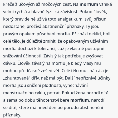
křeče žlučových až močových cest. Na
morfium
vzniká
velmi rychlá a hlavně fyzická závislost. Pokud člověk,
který pravidelně užívá toto analgetikum, svůj přísun
nedostane, prožívá abstinenční příznaky. Ty jsou
pravým opakem působení morfia. Přichází neklid, bolí
celé tělo. Je důležité zmínit, že opakovaným užíváním
morfia dochází k toleranci, což je vlastně postupné
snižování účinnosti. Závislý tak potřebuje zvyšovat
dávku. Člověk závislý na morfiu je bledý, vlasy mu
mohou předčasně zešedivět. Celé tělo mu chátrá a je
„zhuntované“ dřív, než má být. Další nepříznivé účinky
morfia jsou snížení plodnosti, vynechávání
menstruačního cyklu, potrat. Pokud žena porodí dítě
a sama po dobu těhotenství bere
morfium
, narodí
se dítě, které má hned den po porodu abstinenční
příznaky.