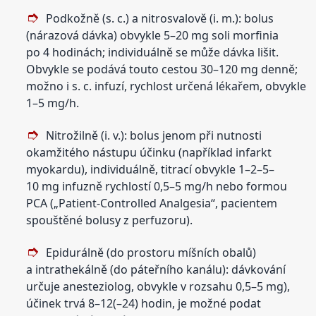
Podkožně (s. c.) a nitrosvalově (i. m.): bolus
(nárazová dávka) obvykle 5–20 mg soli morfinia
po 4 hodinách; individuálně se může dávka lišit.
Obvykle se podává touto cestou 30–120 mg denně;
možno i s. c. infuzí, rychlost určená lékařem, obvykle
1–5 mg/h.
Nitrožilně (i. v.): bolus jenom při nutnosti
okamžitého nástupu účinku (například infarkt
myokardu), individuálně, titrací obvykle 1–2–5–
10 mg infuzně rychlostí 0,5–5 mg/h nebo formou
PCA („Patient-Controlled Analgesia“, pacientem
spouštěné bolusy z perfuzoru).
Epidurálně (do prostoru míšních obalů)
a intrathekálně (do páteřního kanálu): dávkování
určuje anesteziolog, obvykle v rozsahu 0,5–5 mg),
účinek trvá 8–12(–24) hodin, je možné podat