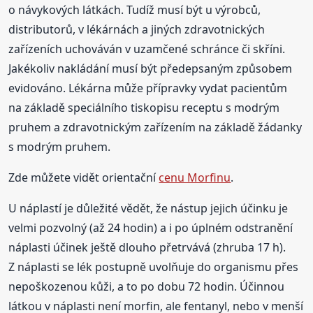
o návykových látkách. Tudíž musí být u výrobců,
distributorů, v lékárnách a jiných zdravotnických
zařízeních uchováván v uzamčené schránce či skříni.
Jakékoliv nakládání musí být předepsaným způsobem
evidováno. Lékárna může přípravky vydat pacientům
na základě speciálního tiskopisu receptu s modrým
pruhem a zdravotnickým zařízením na základě žádanky
s modrým pruhem.
Zde můžete vidět orientační
cenu Morfinu
.
U náplastí je důležité vědět, že nástup jejich účinku je
velmi pozvolný (až 24 hodin) a i po úplném odstranění
náplasti účinek ještě dlouho přetrvává (zhruba 17 h).
Z náplasti se lék postupně uvolňuje do organismu přes
nepoškozenou kůži, a to po dobu 72 hodin. Účinnou
látkou v náplasti není morfin, ale fentanyl, nebo v menší