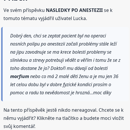
Ve svém příspěvku
NASLEDKY PO ANESTEZII
se k
tomuto tématu vyjádřil uživatel Lucka.
Dobrý den, chci se zeptat pacient byl na operaci
nosních polipu po anestezii začali problémy stále leží
na jipu zavodnuje se ma krece bolesti problemy se
slinivkou a strevy potrebuji vědět a věřím i tomu že se z
toho dostane že jo? Doktoři mu dávají od bolesti
morfium
nebo co má 2 malé děti ženu a je mu jen 36
let celou dobu byl v dobre fyzické kondici prosím o
pomoc a radu ta nevědomost je hrozná...moc díky
Na tento příspěvěk jestě nikdo nereagoval. Chcete se k
němu vyjádřit? Klikněte na tlačítko a budete moci vložit
svůj komentář.