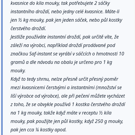
kvasnice do kila mouky, tak potřebujete 2 sáčky
instantního droždí, nebo jedny celé kvasnice. Máte-li
jen ½ kg mouky, pak jen jeden sáček, nebo půl kostky
čerstvého droždí.
Jestliže používáte instantní droždí, pak určitě víte, že
záleží na výrobci, například droždí prodávané pod
značkou Saf-instant se vyrábí v sáčcích o hmotnosti 10
gramů a dle návodu na obalu je určeno pro 1 kg
mouky.
Když to tedy shrnu, nelze přesně určit přesný poměr
mezi kvasnicemi čerstvými a instantními (množství se
liší výrobce od výrobce), ale při pečení můžete vycházet
z toho, že se obvykle používá 1 kostka čerstvého droždí
na 1 kg mouky, takže když máte v receptu ½ kila
mouky, pak použijte jen půl kostky, když 250 g mouky,
pak jen cca ¼ kostky apod.