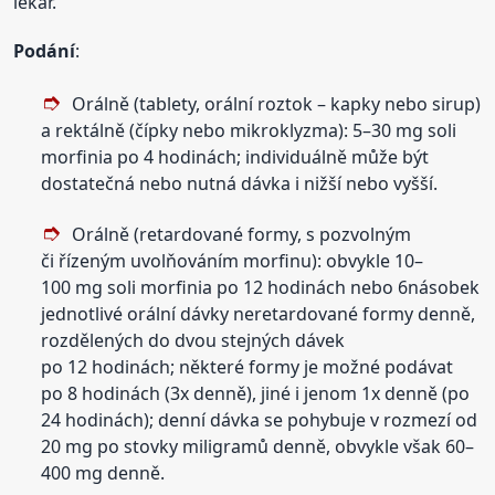
lékař.
Podání
:
Orálně (tablety, orální roztok – kapky nebo sirup)
a rektálně (čípky nebo mikroklyzma): 5–30 mg soli
morfinia po 4 hodinách; individuálně může být
dostatečná nebo nutná dávka i nižší nebo vyšší.
Orálně (retardované formy, s pozvolným
či řízeným uvolňováním morfinu): obvykle 10–
100 mg soli morfinia po 12 hodinách nebo 6násobek
jednotlivé orální dávky neretardované formy denně,
rozdělených do dvou stejných dávek
po 12 hodinách; některé formy je možné podávat
po 8 hodinách (3x denně), jiné i jenom 1x denně (po
24 hodinách); denní dávka se pohybuje v rozmezí od
20 mg po stovky miligramů denně, obvykle však 60–
400 mg denně.