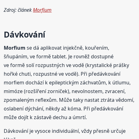
Zdroj: článek
Morfium
Dávkování
Morfium
se dá aplikovat injekčně, kouřením,
šňupáním, ve formě tablet. Je rovněž dostupné
ve formě solí rozpustných ve vodě (krystalické prášky
hořké chuti, rozpustné ve vodě). Při předávkování
morfiem dochází k epileptickým záchvatům, k útlumu,
mimóze (rozšíření zorniček), nevolnostem, zvracení,
zpomaleným reflexům. Může taky nastat ztráta vědomí,
oslabení dýchání, někdy až kóma. Při předávkování
může dojít k zástavě dechu a úmrtí.
Dávkování je vysoce individuální, vždy přesně určuje