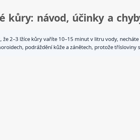
é kůry: návod, účinky a chyb
 že 2–3 lžíce kůry vaříte 10–15 minut v litru vody, necháte
oidech, podráždění kůže a zánětech, protože třísloviny sta