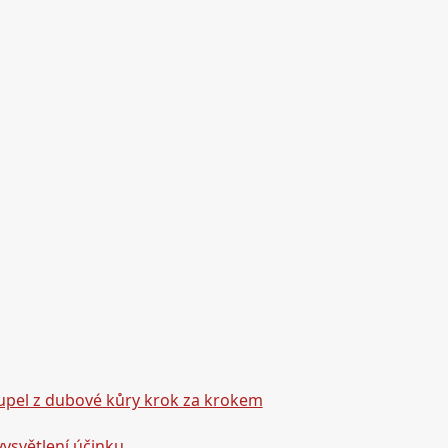
oupel z dubové kůry krok za krokem
ysvětlení účinku