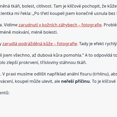
á tkáň, bolest, citlivost. Tam je klíčové pochopit, že kůže
cientka mi řekla: „Po třetí koupeli jsem konečně usnula bez bo
ta. Vidíme
zarudnutí v kožních záhybech – fotografie
. Problé
: méně mokvání, méně bolesti.
ky
zarudlá podrážděná kůže – fotografie
. Tady je efekt rych
sil jsem všechno, až dubová kůra pomohla.“ A to odpovídá 
eplo zlepší prokrvení, třísloviny stáhnou tkáň.
. V praxi musíme odlišit například anální fisuru (trhlinu), a
vácení, koupel může ulevit, ale
neřeší příčinu
. To je klíčov
entů: