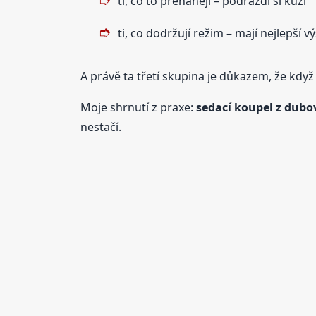
ti, co to přehánějí – podráždí si kůži
ti, co dodržují režim – mají nejlepší v
A právě ta třetí skupina je důkazem, že když
Moje shrnutí z praxe:
sedací koupel z dubov
nestačí.