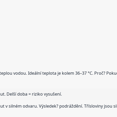
eplou vodou. Ideální teplota je kolem 36–37 °C. Proč? Pokud
t. Delší doba = riziko vysušení.
ut v silném odvaru. Výsledek? podráždění. Třísloviny jsou si