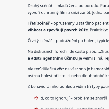
Druhý scénář – mladá žena po porodu. Poraněn
vytvoří ochranný film a sníží zánět. Jedna pa
Třetí scénář – opruzeniny u staršího pacien
vlhkost a zpevňují povrch kůže
. Prakticky
Čtvrtý scénář – podráždění po holení, typic
Na diskusních fórech lidé často píšou: „Zku
a adstringentního účinku
je velmi silná. T
Ale teď důležitá věc: ne všechno je hemoroid
ostrou bolest při stolici nebo dlouhodobé kr
Z behaviorálního pohledu vidím tři typy paci
ti, co to ignorují – problém se zhorší