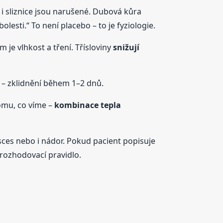
 i sliznice jsou narušené. Dubová kůra
lesti.“ To není placebo – to je fyziologie.
m je vlhkost a tření. Třísloviny
snižují
lý – zklidnění během 1–2 dnů.
tomu, co víme –
kombinace tepla
bsces nebo i nádor. Pokud pacient popisuje
é rozhodovací pravidlo.