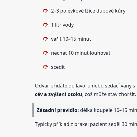
2–3 polévkové lžíce dubové kůry
1 litr vody
vařit 10–15 minut
nechat 10 minut louhovat
scedit
Odvar přidáte do lavoru nebo sedací vany s t
cév a zvýšení otoku
, což může stav zhoršit.
Zásadní pravidlo:
délka koupele 10–15 minu
Typický příklad z praxe: pacient seděl 30 min