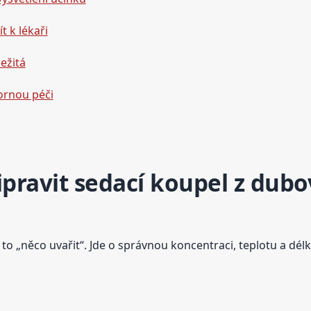
t k lékaři
ežitá
ornou péči
ipravit sedací koupel z dub
 to „něco uvařit“. Jde o správnou koncentraci, teplotu a dé