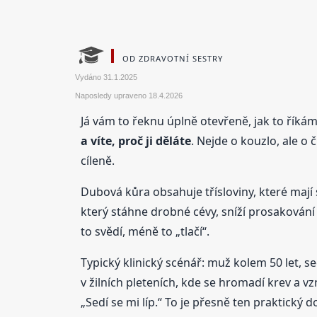
OD ZDRAVOTNÍ SESTRY
Vydáno
31.1.2025
Naposledy upraveno
18.4.2026
Já vám to řeknu úplně otevřeně, jak to říká
a víte, proč ji děláte
. Nejde o kouzlo, ale o
cíleně.
Dubová kůra obsahuje třísloviny, které maj
který stáhne drobné cévy, sníží prosakování 
to svědí, méně to „tlačí“.
Typický klinický scénář: muž kolem 50 let, se
v žilních pleteních, kde se hromadí krev a vz
„Sedí se mi líp.“ To je přesně ten praktický 