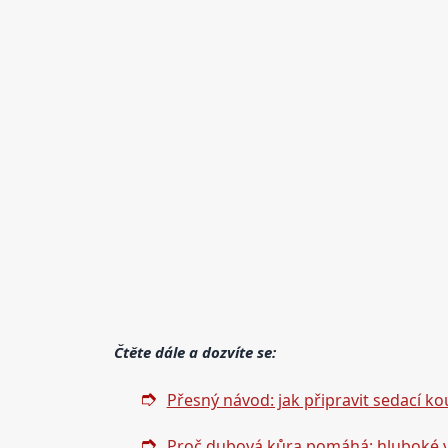
Čtěte dále a dozvíte se:
Přesný návod: jak připravit sedací k
Proč dubová kůra pomáhá: hluboké v