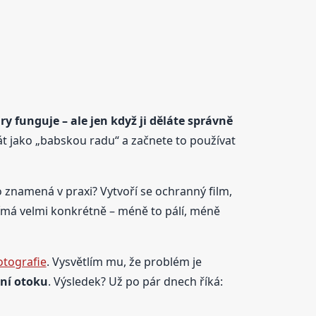
y funguje – ale jen když ji děláte správně
rát jako „babskou radu“ a začnete to používat
o znamená v praxi? Vytvoří se ochranný film,
vnímá velmi konkrétně – méně to pálí, méně
otografie
. Vysvětlím mu, že problém je
ení otoku
. Výsledek? Už po pár dnech říká: