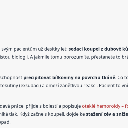
m svým pacientům už desítky let:
sedací koupel z dubové kůr
 čistou biologii. A jakmile tomu porozumíte, přestanete to b
í schopnost
precipitovat bílkoviny na povrchu tkáně
. Co t
tekutiny (exsudaci) a omezí zánětlivou reakci. Pacient to 
davá práce, přijde s bolestí a popisuje
oteklé hemoroidy – f
niká tlak. Když začne s koupelí, dojde ke
stažení cév a sníž
dopad.