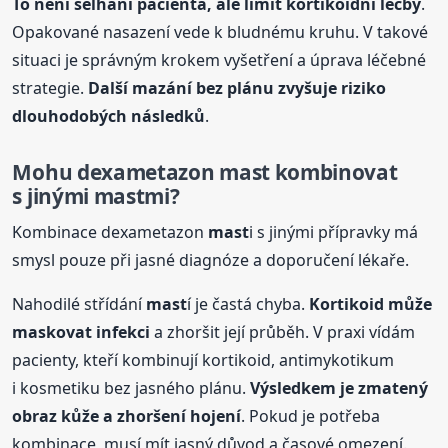
To není selhání pacienta, ale limit kortikoidní léčby
.
Opakované nasazení vede k bludnému kruhu. V takové
situaci je správným krokem vyšetření a úprava léčebné
strategie.
Další mazání bez plánu zvyšuje riziko
dlouhodobých následků
.
Mohu dexametazon
mast
kombinovat
s jinými
mast
mi?
Kombinace dexametazon
mast
i s jinými přípravky má
smysl pouze při jasné diagnóze a doporučení lékaře.
Nahodilé střídání
mast
í je častá chyba.
Kortikoid může
maskovat infekci
a zhoršit její průběh. V praxi vídám
pacienty, kteří kombinují kortikoid, antimykotikum
i kosmetiku bez jasného plánu.
Výsledkem je zmatený
obraz kůže a zhoršení hojení
. Pokud je potřeba
kombinace, musí mít jasný důvod a časové omezení.