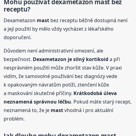
Mohu používat dexametazon
mast
bez
receptu?
Dexametazon
mast
bez receptu běžně dostupná není
a její použití by mělo vždy vycházet z lékařského
doporučení.
Důvodem není administrativní omezení, ale
bezpečnost.
Dexametazon je silný kortikoid
a při
nesprávném použití může zhoršit stav kůže. V praxi
vidím, že samovolné používání bez diagnózy vede
k opakovaným návratům potíží, ztenčení kůže
a maskování skutečné příčiny.
Krátkodobá úleva
neznamená správnou léčbu
. Pokud máte starý recept,
neznamená to, že je
mast
vhodná i pro aktuální
problém.
Jak dlouho mohu dexametazon
mast