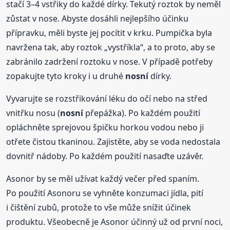
stačí 3–4 vstřiky do každé dírky. Tekutý roztok by neměl
zůstat v nose. Abyste dosáhli nejlepšího účinku
přípravku, měli byste jej pocítit v krku. Pumpička byla
navržena tak, aby roztok „vystříkla“, a to proto, aby se
zabránilo zadržení roztoku v nose. V případě potřeby
zopakujte tyto kroky i u druhé
nosní
dírky.
Vyvarujte se rozstřikování léku do očí nebo na střed
vnitřku nosu (
nosní
přepážka). Po každém použití
opláchněte sprejovou špičku horkou vodou nebo ji
otřete čistou tkaninou. Zajistěte, aby se voda nedostala
dovnitř nádoby. Po každém použití nasaďte uzávěr.
Asonor by se měl užívat každý večer před spaním.
Po použití Asonoru se vyhněte konzumaci jídla, pití
i čištění zubů, protože to vše může snížit účinek
produktu. Všeobecně je Asonor účinný už od první noci,