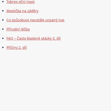
Tobrex oční mast
Mastička na záděry
Co způsobuje neustále ucpaný nos
Přírodní léčba
FAQ – Často kladené otázky 3. díl
Příčiny 2. díl