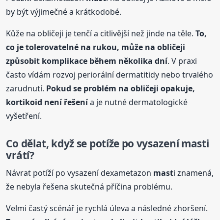
by být výjimečné a krátkodobé.
Kůže na obličeji je tenčí a citlivější než jinde na těle.
To,
co je tolerovatelné na rukou, může na obličeji
způsobit komplikace během několika dní
. V praxi
často vídám rozvoj periorální dermatitidy nebo trvalého
zarudnutí.
Pokud se problém na obličeji opakuje,
kortikoid není řešení
a je nutné dermatologické
vyšetření.
Co dělat, když se potíže po vysazení
mast
i
vrátí?
Návrat potíží po vysazení dexametazon
mast
i znamená,
že nebyla řešena skutečná příčina problému.
Velmi častý scénář je rychlá úleva a následné zhoršení.