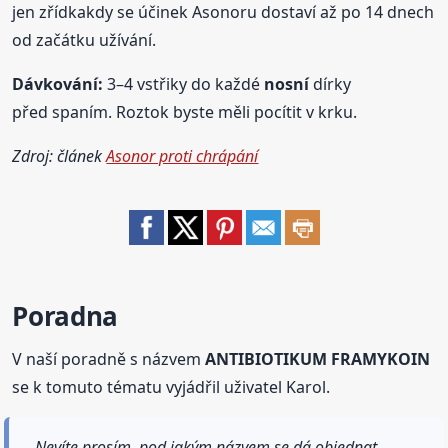
jen zřídkakdy se účinek Asonoru dostaví až po 14 dnech
od začátku užívání.
Dávkování:
3–4 vstřiky do každé
nosní
dírky
před spaním. Roztok byste měli pocítit v krku.
Zdroj: článek
Asonor proti chrápání
Poradna
V naší poradně s názvem
ANTIBIOTIKUM FRAMYKOIN
se k tomuto tématu vyjádřil uživatel Karol.
Nevíte prosím, pod jakým názvem se dá objednat