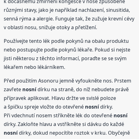
k dočasnému zmírnění kongesce v nose způsobené
různými stavy, jako je například nachlazení, sinusitida,
senná rýma a alergie. Funguje tak, že zužuje krevní cévy
v oblasti nosu, snižuje otoky a přetížení.
Používejte tento lék podle pokynů na obalu produktu
nebo postupujte podle pokynů lékaře. Pokud si nejste
jisti některou z těchto informací, poraďte se se svým
lékařem nebo lékárníkem.
Před použitím Asonoru jemně vyfoukněte nos. Prstem
zavřete
nosní
dírku na straně, do níž nebudete právě
přípravek aplikovat. Hlavu držte ve svislé poloze
a špičku spreje vložte do otevřené
nosní
dírky.
Při vdechnutí nosem stříkněte lék do otevřené
nosní
dírky. Zakloňte hlavu a vstříkněte si dávku do každé
nosní
dírky, dokud nepocítíte roztok v krku. Obyčejně