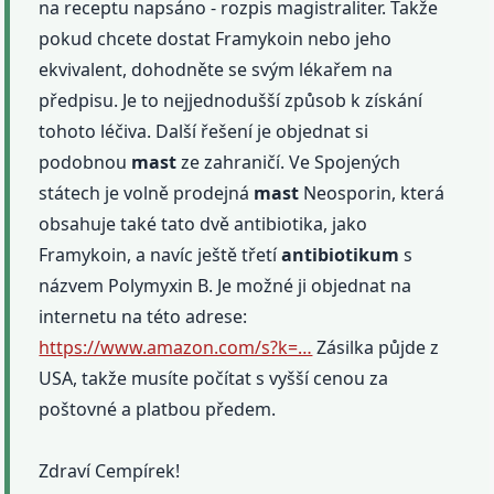
na receptu napsáno - rozpis magistraliter. Takže
pokud chcete dostat Framykoin nebo jeho
ekvivalent, dohodněte se svým lékařem na
předpisu. Je to nejjednodušší způsob k získání
tohoto léčiva. Další řešení je objednat si
podobnou
mast
ze zahraničí. Ve Spojených
státech je volně prodejná
mast
Neosporin, která
obsahuje také tato dvě antibiotika, jako
Framykoin, a navíc ještě třetí
antibiotikum
s
názvem Polymyxin B. Je možné ji objednat na
internetu na této adrese:
https://www.amazon.com/s?k=…
Zásilka půjde z
USA, takže musíte počítat s vyšší cenou za
poštovné a platbou předem.
Zdraví Cempírek!