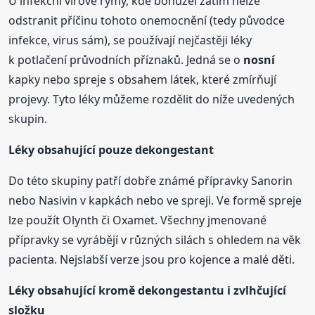
U infekční virové rýmy, kde bohužel zatím nelze
odstranit příčinu tohoto onemocnění (tedy původce
infekce, virus sám), se používají nejčastěji léky
k potlačení průvodních příznaků. Jedná se o
nosní
kapky nebo spreje s obsahem látek, které zmírňují
projevy. Tyto léky můžeme rozdělit do níže uvedených
skupin.
Léky obsahující pouze dekongestant
Do této skupiny patří dobře známé přípravky Sanorin
nebo Nasivin v kapkách nebo ve spreji. Ve formě spreje
lze použít Olynth či Oxamet. Všechny jmenované
přípravky se vyrábějí v různých silách s ohledem na věk
pacienta. Nejslabší verze jsou pro kojence a malé děti.
Léky obsahující kromě dekongestantu i zvlhčující
složku