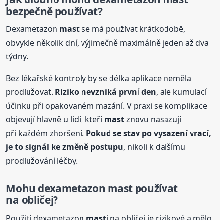
bezpečně používat?
Dexametazon
mast
se má používat krátkodobě,
obvykle několik dní, výjimečně maximálně jeden až dva
týdny.
Bez lékařské kontroly by se délka aplikace neměla
prodlužovat.
Riziko nevzniká první den
, ale kumulací
účinku při opakovaném mazání. V praxi se komplikace
objevují hlavně u lidí, kteří
mast
znovu nasazují
při každém zhoršení.
Pokud se stav po vysazení vrací,
je to signál ke změně postupu
, nikoli k dalšímu
prodlužování léčby.
Mohu dexametazon
mast
používat
na obličej?
Použití dexametazon
mast
i na obličej je rizikové a mělo