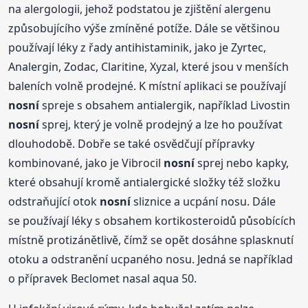
na alergologii, jehož podstatou je zjištění alergenu
způsobujícího výše zmíněné potíže. Dále se většinou
používají léky z řady antihistaminik, jako je Zyrtec,
Analergin, Zodac, Claritine, Xyzal, které jsou v menších
baleních volně prodejné. K místní aplikaci se používají
nosní
spreje s obsahem antialergik, například Livostin
nosní
sprej, který je volně prodejný a lze ho používat
dlouhodobě. Dobře se také osvědčují přípravky
kombinované, jako je Vibrocil
nosní
sprej nebo kapky,
které obsahují kromě antialergické složky též složku
odstraňující otok
nosní
sliznice a ucpání nosu. Dále
se používají léky s obsahem kortikosteroidů působících
místně protizánětlivě, čímž se opět dosáhne splasknutí
otoku a odstranění ucpaného nosu. Jedná se například
o přípravek Beclomet nasal aqua 50.