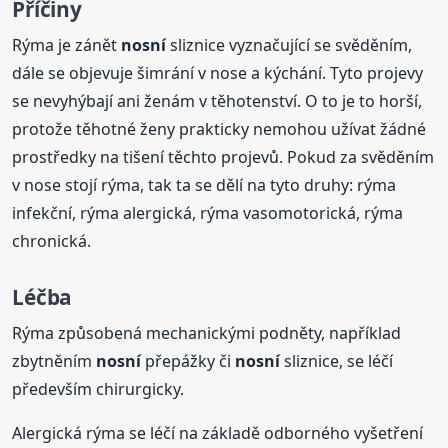
Příčiny
Rýma je zánět
nosní
sliznice vyznačující se svěděním,
dále se objevuje šimrání v nose a kýchání. Tyto projevy
se nevyhýbají ani ženám v těhotenství. O to je to horší,
protože těhotné ženy prakticky nemohou užívat žádné
prostředky na tišení těchto projevů. Pokud za svěděním
v nose stojí rýma, tak ta se dělí na tyto druhy: rýma
infekční, rýma alergická, rýma vasomotorická, rýma
chronická.
Léčba
Rýma způsobená mechanickými podněty, například
zbytněním
nosní
přepážky či
nosní
sliznice, se léčí
především chirurgicky.
Alergická rýma se léčí na základě odborného vyšetření