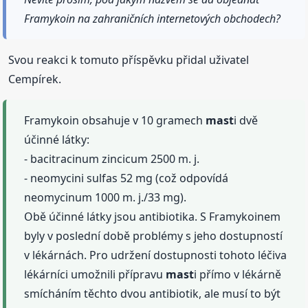
Framykoin na zahraničních internetových obchodech?
Svou reakci k tomuto příspěvku přidal uživatel
Cempírek.
Framykoin obsahuje v 10 gramech
mast
i dvě
účinné látky:
- bacitracinum zincicum 2500 m. j.
- neomycini sulfas 52 mg (což odpovídá
neomycinum 1000 m. j./33 mg).
Obě účinné látky jsou antibiotika. S Framykoinem
byly v poslední době problémy s jeho dostupností
v lékárnách. Pro udržení dostupnosti tohoto léčiva
lékárníci umožnili přípravu
mast
i přímo v lékárně
smícháním těchto dvou antibiotik, ale musí to být