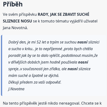
Příběh
Ve svém příspěvku
RADY, JAK SE ZBAVIT SUCHÉ
SLIZNICE NOSU
se k tomuto tématu vyjádřil uživatel
Jana Novotná.
Dobrý den, je mi 52 let a trpím se suchou
nosní
sliznici
a sucho v krku.. je to nepříjemné ,proto bych chtěla
poradit jak by se to dalo vyléčit..podotknout musím,že
v dřívějších dobách jsem hodně používala
nosní
spreje..v současnosti jen zřídka, ale
nosní
sliznice
mám suché a špatně se dýchá.
Děkuji předem za vaši odpověď.
J.Novotna
Na tento příspěvěk jestě nikdo nereagoval. Chcete se k