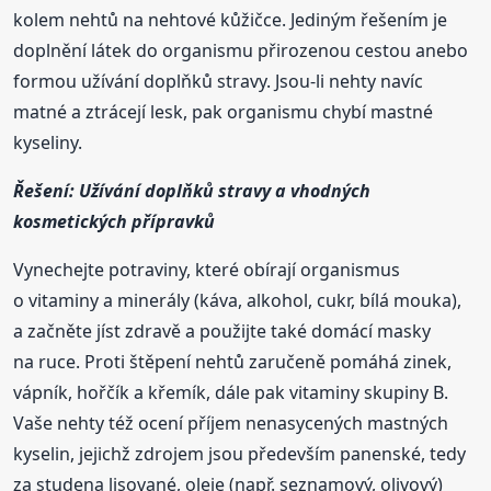
kolem nehtů na nehtové kůžičce. Jediným řešením je
doplnění látek do organismu přirozenou cestou anebo
formou užívání doplňků stravy. Jsou-li nehty navíc
matné a ztrácejí lesk, pak organismu chybí mastné
kyseliny.
Řešení: Užívání doplňků stravy a vhodných
kosmetických přípravků
Vynechejte potraviny, které obírají organismus
o vitaminy a minerály (káva, alkohol, cukr, bílá mouka),
a začněte jíst zdravě a použijte také domácí masky
na ruce. Proti štěpení nehtů zaručeně pomáhá zinek,
vápník, hořčík a křemík, dále pak vitaminy skupiny B.
Vaše nehty též ocení příjem nenasycených mastných
kyselin, jejichž zdrojem jsou především panenské, tedy
za studena lisované, oleje (např. seznamový, olivový)