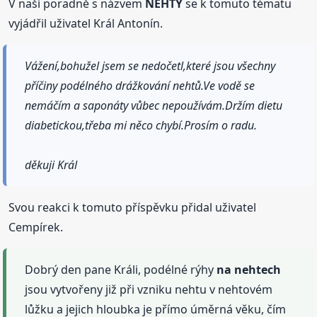
V naší poradně s názvem
NEHTY
se k tomuto tématu
vyjádřil uživatel Král Antonín.
Vážení,bohužel jsem se nedočetl,které jsou všechny
příčiny podélného drážkování nehtů.Ve vodě se
nemáčím a saponáty vůbec nepoužívám.Držím dietu
diabetickou,třeba mi něco chybí.Prosím o radu.
děkuji Král
Svou reakci k tomuto příspěvku přidal uživatel
Cempírek.
Dobrý den pane Králi, podélné rýhy
na nehtech
jsou vytvořeny již při vzniku nehtu v nehtovém
lůžku a jejich hloubka je přímo úměrná věku, čím