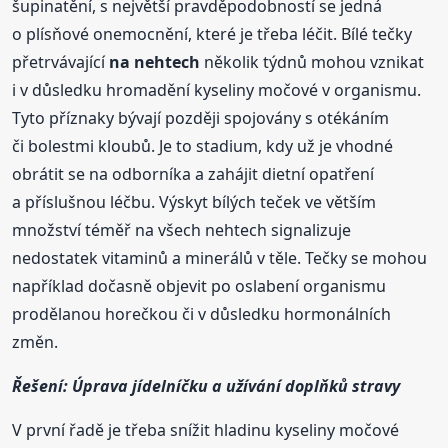
šupinatění, s největší pravděpodobností se jedná
o plísňové onemocnění, které je třeba léčit. Bílé tečky
přetrvávající
na nehtech
několik týdnů mohou vznikat
i v důsledku hromadění kyseliny močové v organismu.
Tyto příznaky bývají později spojovány s otékáním
či bolestmi kloubů. Je to stadium, kdy už je vhodné
obrátit se na odborníka a zahájit dietní opatření
a příslušnou léčbu. Výskyt bílých teček ve větším
množství téměř na všech nehtech signalizuje
nedostatek vitaminů a minerálů v těle. Tečky se mohou
například dočasně objevit po oslabení organismu
prodělanou horečkou či v důsledku hormonálních
změn.
Řešení: Úprava jídelníčku a užívání doplňků stravy
V první řadě je třeba snížit hladinu kyseliny močové