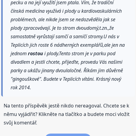
pecku a na její využití jsem ptala. Vím, že tradiční
čínská medicína využívá i plody u kardiovaskulárních
problémech, ale nikde jsem se nedozvěděla jak se
plody zpracovávají. Je to strom dvoudomý,t.zn.,že
samostatně vyrůstají samčí a samičí stromy.U nás v
Teplicích jich roste 6 nádherných exemplářů,ale jen na
jednom
rostou
i plody.Tento strom je v parku pod
divadlem a jestli chcete, přijeďte, provedu Vás našimi
parky a ukážu jinany dvoulaločné. Říkám jim důvěrně
"gingouškové". Budete v Teplicích vítáni. Krásný nový
rok 2014.
Na tento příspěvěk jestě nikdo nereagoval. Chcete se k
němu vyjádřit? Klikněte na tlačítko a budete moci vložit
svůj komentář.