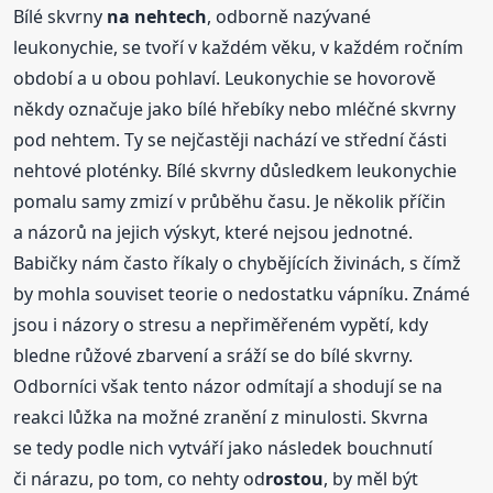
Bílé skvrny
na nehtech
, odborně nazývané
leukonychie, se tvoří v každém věku, v každém ročním
období a u obou pohlaví. Leukonychie se hovorově
někdy označuje jako bílé hřebíky nebo mléčné skvrny
pod nehtem. Ty se nejčastěji nachází ve střední části
nehtové ploténky. Bílé skvrny důsledkem leukonychie
pomalu samy zmizí v průběhu času. Je několik příčin
a názorů na jejich výskyt, které nejsou jednotné.
Babičky nám často říkaly o chybějících živinách, s čímž
by mohla souviset teorie o nedostatku vápníku. Známé
jsou i názory o stresu a nepřiměřeném vypětí, kdy
bledne růžové zbarvení a sráží se do bílé skvrny.
Odborníci však tento názor odmítají a shodují se na
reakci lůžka na možné zranění z minulosti. Skvrna
se tedy podle nich vytváří jako následek bouchnutí
či nárazu, po tom, co nehty od
rostou
, by měl být