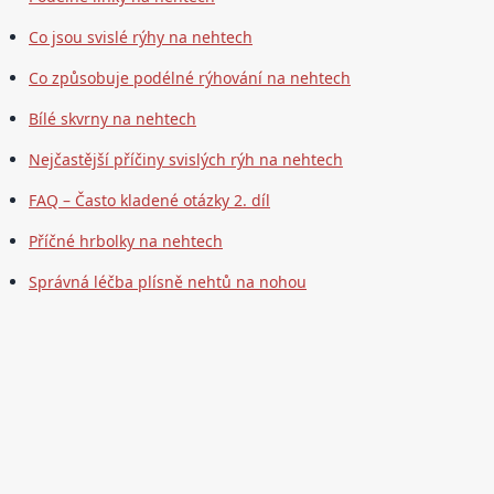
Co jsou svislé rýhy na nehtech
Co způsobuje podélné rýhování na nehtech
Bílé skvrny na nehtech
Nejčastější příčiny svislých rýh na nehtech
FAQ – Často kladené otázky 2. díl
Příčné hrbolky na nehtech
Správná léčba plísně nehtů na nohou