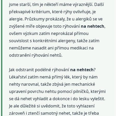
jsme starší, tím je někteří máme výraznější. Další
překvapivé kritérium, které rýhy ovlivňuje, je
alergie. Průzkumy prokázaly, že u alergiků se ve
zvýšené míře objevuje toto rýhování
na nehtech
,
ovšem výzkum zatím neprokázal přímou
souvislost s konkrétními alergeny, takže zatím
nemůžeme nasadit ani přímou medikaci na
odstranění rýhování nehtů.
Jak odstranit podélné rýhování
na nehtech
?
Lékařství zatím nemá přímý lék, který by nám
nehty narovnal, takže zbývá jen mechanické
upravení povrchu nehtu pomocí pilníčků, kterými
se dá nehet vyhladit a dokonce i do lesku vyleštit.
Je ale důležité si uvědomit, že toto vyhlazení
zároveň i ztenčí samotný nehet, takže je třeba