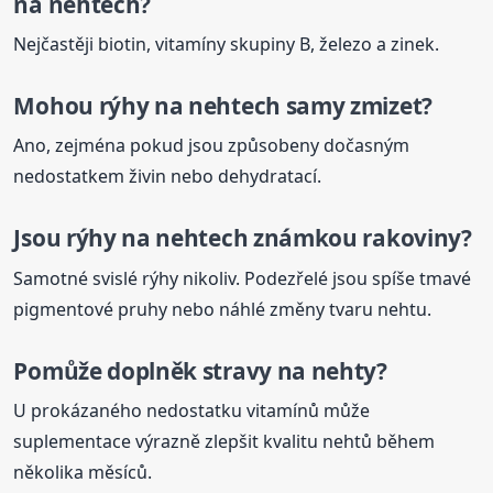
na nehtech
?
Nejčastěji biotin, vitamíny skupiny B, železo a zinek.
Mohou rýhy
na nehtech
samy zmizet?
Ano, zejména pokud jsou způsobeny dočasným
nedostatkem živin nebo dehydratací.
Jsou rýhy
na nehtech
známkou rakoviny?
Samotné svislé rýhy nikoliv. Podezřelé jsou spíše tmavé
pigmentové pruhy nebo náhlé změny tvaru nehtu.
Pomůže doplněk stravy na nehty?
U prokázaného nedostatku vitamínů může
suplementace výrazně zlepšit kvalitu nehtů během
několika měsíců.