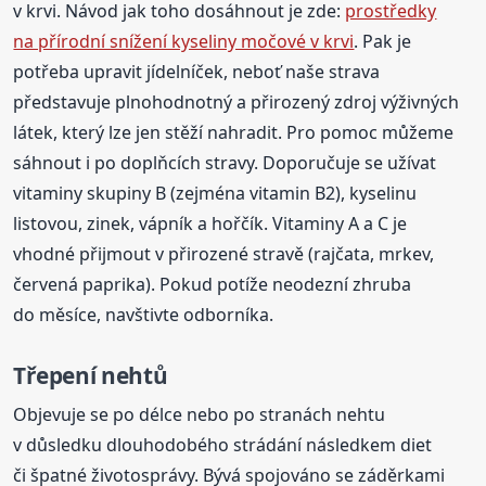
v krvi. Návod jak toho dosáhnout je zde:
prostředky
na přírodní snížení kyseliny močové v krvi
. Pak je
potřeba upravit jídelníček, neboť naše strava
představuje plnohodnotný a přirozený zdroj výživných
látek, který lze jen stěží nahradit. Pro pomoc můžeme
sáhnout i po doplňcích stravy. Doporučuje se užívat
vitaminy skupiny B (zejména vitamin B2), kyselinu
listovou, zinek, vápník a hořčík. Vitaminy A a C je
vhodné přijmout v přirozené stravě (rajčata, mrkev,
červená paprika). Pokud potíže neodezní zhruba
do měsíce, navštivte odborníka.
Třepení nehtů
Objevuje se po délce nebo po stranách nehtu
v důsledku dlouhodobého strádání následkem diet
či špatné životosprávy. Bývá spojováno se záděrkami