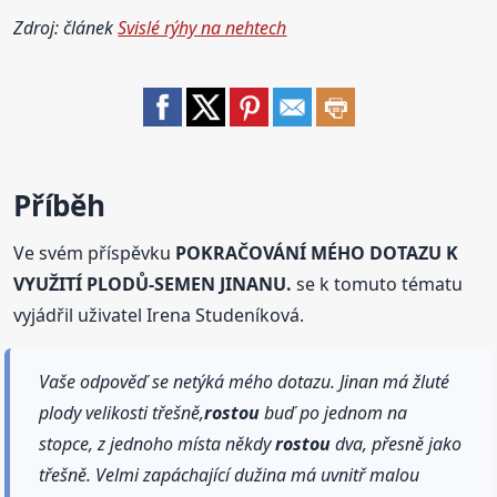
Zdroj: článek
Svislé rýhy na nehtech
Příběh
Ve svém příspěvku
POKRAČOVÁNÍ MÉHO DOTAZU K
VYUŽITÍ PLODŮ-SEMEN JINANU.
se k tomuto tématu
vyjádřil uživatel Irena Studeníková.
Vaše odpověď se netýká mého dotazu. Jinan má žluté
plody velikosti třešně,
rostou
buď po jednom na
stopce, z jednoho místa někdy
rostou
dva, přesně jako
třešně. Velmi zapáchající dužina má uvnitř malou