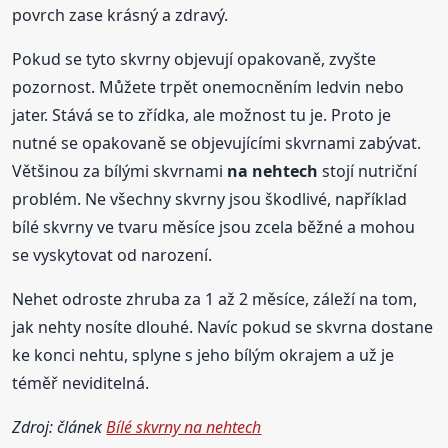
povrch zase krásný a zdravý.
Pokud se tyto skvrny objevují opakovaně, zvyšte
pozornost. Můžete trpět onemocněním ledvin nebo
jater. Stává se to zřídka, ale možnost tu je. Proto je
nutné se opakovaně se objevujícími skvrnami zabývat.
Většinou za bílými skvrnami
na nehtech
stojí nutriční
problém. Ne všechny skvrny jsou škodlivé, například
bílé skvrny ve tvaru měsíce jsou zcela běžné a mohou
se vyskytovat od narození.
Nehet odroste zhruba za 1 až 2 měsíce, záleží na tom,
jak nehty nosíte dlouhé. Navíc pokud se skvrna dostane
ke konci nehtu, splyne s jeho bílým okrajem a už je
téměř neviditelná.
Zdroj: článek
Bílé skvrny na nehtech