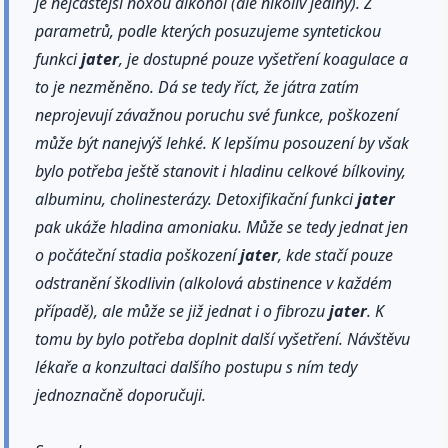
je nejčastější noxou alkohol (ale nikoliv jediný). Z
parametrů, podle kterých posuzujeme syntetickou
funkci
jater
, je dostupné pouze vyšetření koagulace a
to je nezměněno. Dá se tedy říct, že játra zatím
neprojevují závažnou poruchu své funkce, poškození
může být nanejvýš lehké. K lepšímu posouzení by však
bylo potřeba ještě stanovit i hladinu celkové bílkoviny,
albuminu, cholinesterázy. Detoxifikační funkci
jater
pak ukáže hladina amoniaku. Může se tedy jednat jen
o počáteční stadia poškození
jater
, kde stačí pouze
odstranění škodlivin (alkolová abstinence v každém
případě), ale může se již jednat i o fibrozu
jater
. K
tomu by bylo potřeba doplnit další vyšetření. Návštěvu
lékaře a konzultaci dalšího postupu s ním tedy
jednoznačně doporučuji.