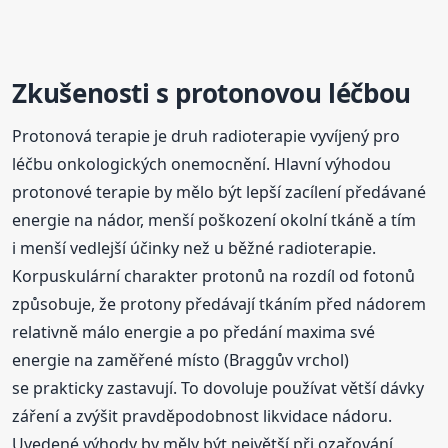
Zkušenosti s protonovou léčbou
Protonová terapie je druh radioterapie vyvíjený pro
léčbu onkologických onemocnění. Hlavní výhodou
protonové terapie by mělo být lepší zacílení předávané
energie na nádor, menší poškození okolní tkáně a tím
i menší vedlejší účinky než u běžné radioterapie.
Korpuskulární charakter protonů na rozdíl od fotonů
způsobuje, že protony předávají tkáním před nádorem
relativně málo energie a po předání maxima své
energie na zaměřené místo (Braggův vrchol)
se prakticky zastavují. To dovoluje používat větší dávky
záření a zvýšit pravděpodobnost likvidace nádoru.
Uvedené výhody by měly být největší při ozařování