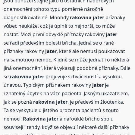
jsou bohužel stejně jako u ostatních nádorových
onemocnění tohoto typu poměrně náročně
diagnostikovatelné. Mnohdy
rakovina
jater
příznaky
vůbec neukáže, což je úplně to nejhorší, co může
nastat. Mezi první obvyklé příznaky rakoviny
jater
se řadí především bolesti břicha. Jedná se o rané
příznaky rakoviny
jater
, které ale nemusí poukazovat
na samotnou nemoc. Klidně se může jednat i o některá
jiná onemocnění, která vykazují podobné příznaky. Dále
se
rakovina
jater
projevuje schváceností a vysokou
únavou. Typickým příznakem rakoviny
jater
je
i znatelný úbytek na váze pacienta. Jasným ukazatelem,
jak se pozná
rakovina
jater
, je především žloutenka.
Ta se vyskytuje u jistého procenta pacientů s touto
nemocí.
Rakovina
jater
a nafouklé břicho spolu
souvisejí i tehdy, když se objevují některé další příznaky