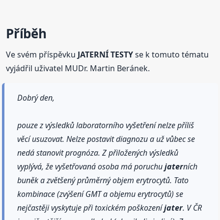
Příběh
Ve svém příspěvku
JATERNÍ TESTY
se k tomuto tématu
vyjádřil uživatel MUDr. Martin Beránek.
Dobrý den,
pouze z výsledků laboratorního vyšetření nelze příliš
věcí usuzovat. Nelze postavit diagnozu a už vůbec se
nedá stanovit prognóza. Z přiložených výsledků
vyplývá, že vyšetřovaná osoba má poruchu
jater
ních
buněk a zvětšený průměrný objem erytrocytů. Tato
kombinace (zvýšení GMT a objemu erytrocytů) se
nejčastěji vyskytuje při toxickém poškození
jater
. V ČR