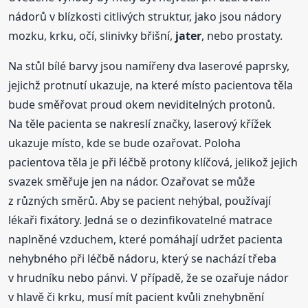
nádorů v blízkosti citlivých struktur, jako jsou nádory
mozku, krku, očí, slinivky břišní,
jater
, nebo prostaty.
Na stůl bílé barvy jsou namířeny dva laserové paprsky,
jejichž protnutí ukazuje, na které místo pacientova těla
bude směřovat proud okem neviditelných protonů.
Na těle pacienta se nakreslí značky, laserový křížek
ukazuje místo, kde se bude ozařovat. Poloha
pacientova těla je při léčbě protony klíčová, jelikož jejich
svazek směřuje jen na nádor. Ozařovat se může
z různých směrů. Aby se pacient nehýbal, používají
lékaři fixátory. Jedná se o dezinfikovatelné matrace
naplněné vzduchem, které pomáhají udržet pacienta
nehybného při léčbě nádoru, který se nachází třeba
v hrudníku nebo pánvi. V případě, že se ozařuje nádor
v hlavě či krku, musí mít pacient kvůli znehybnění