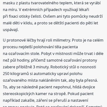
masku z plastu tvarovatelného teplem, která se vyrábí
na míru. V extrémních případech využívají lékaři
při fixaci otisky čelisti. Ovšem ani tyto pomůcky neudrží
malé děti v klidu, a proto se dětští pacienti do pěti let
uspávají.
U protonové léčby hrají roli milimetry. Proto je na celém
procesu nejdelší polohování těla pacienta
na ozařovacím stole. Pobyt v místnosti může trvat i déle
než půl hodiny, přičemž samotné ozařování protony
zabere přibližně 3 minuty. Robotický stůl o nosnosti
250 kilogramů si automaticky upraví polohu
ozařovaného místa nakláněním tak, aby byla přesná.
To, aby se následně pacient nepohnul, hlídá dvojice
stereoskopických kamer na stropě. Pokud pacient
například zakašle, záření se přeruší a nastavení