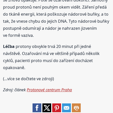
se znovu opakuje. Poté se ozařování dokončí. Samotný
proud protonů není pouhým okem vidět. Záření předá
do tkáně energii, která poškozuje nádorové buňky, a to
tak, že vnese chybu do jejich DNA. Tyto nádorové buňky
postupně odumírají a nádor je nahrazen jizvením
ve formě vaziva.
Léčba
protony obvykle trvá 20 minut při jedné
návštěvě. Ozařování má ve většině případů několik
cyklů, pacienti proto musí do zařízení docházet
opakovaně.
(...více se dočtete ve zdroji)
Zdroj: článek
Protonové centrum Praha