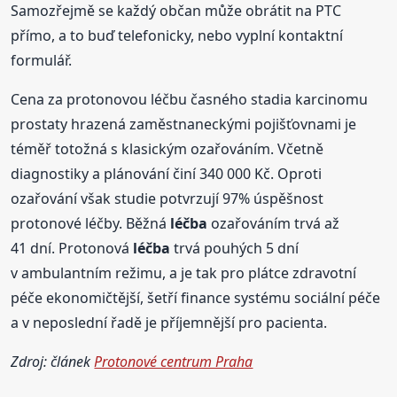
Samozřejmě se každý občan může obrátit na PTC
přímo, a to buď telefonicky, nebo vyplní kontaktní
formulář.
Cena za protonovou léčbu časného stadia karcinomu
prostaty hrazená zaměstnaneckými pojišťovnami je
téměř totožná s klasickým ozařováním. Včetně
diagnostiky a plánování činí 340 000 Kč. Oproti
ozařování však studie potvrzují 97% úspěšnost
protonové léčby. Běžná
léčba
ozařováním trvá až
41 dní. Protonová
léčba
trvá pouhých 5 dní
v ambulantním režimu, a je tak pro plátce zdravotní
péče ekonomičtější, šetří finance systému sociální péče
a v neposlední řadě je příjemnější pro pacienta.
Zdroj: článek
Protonové centrum Praha