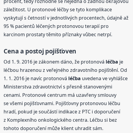
procent, tedy rozhodně se nejedná o žádnou okrajovou
záležitost. U protonové léčby se tyto komplikace
vyskytují s četností v jednotlivých procentech, údajně až
95 % pacientů léčených protonovou terapií pro
karcinom prostaty těmito příznaky vůbec netrpí.
Cena a postoj pojišťoven
Od 1. 9. 2016 je zákonem dáno, že protonová
léčba
je
léčbou hrazenou z veřejného zdravotního pojištění. Od
1. 1. 2016 je navíc protonová
léčba
uvedena ve vyhlášce
Ministerstva zdravotnictví s přesně stanovenými
cenami. Protonové centrum má uzavřeny smlouvy
se všemi pojišťovnami. Pojišťovny protonovou léčbu
hradí, pokud je součástí indikace z PTC i doporučení
z Komplexního onkologického centra. Léčbu si bez
tohoto doporučení může klient uhradit sám.