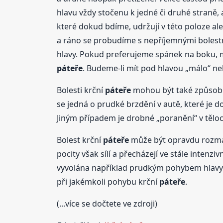
hlavu vždy stočenu k jedné či druhé straně
které dokud bdíme, udržují v této poloze ale
a ráno se probudíme s nepříjemnými bolestmi
hlavy. Pokud preferujeme spánek na boku, mě
páteře
. Budeme-li mít pod hlavou „málo“ ne
Bolesti krční
páteře
mohou být také způsoben
se jedná o prudké brzdění v autě, které je
Jiným případem je drobné „poranění“ v tělo
Bolest krční
páteře
může být opravdu rozmani
pocity však sílí a přecházejí ve stále intenz
vyvolána například prudkým pohybem hlavy
při jakémkoli pohybu krční
páteře
.
(...více se dočtete ve zdroji)