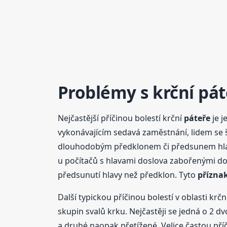
Problémy s krční pát
Nejčastější příčinou bolestí krční
páteře
je j
vykonávajícím sedavá zaměstnání, lidem se šp
dlouhodobým předklonem či předsunem hlavy.
u počítačů s hlavami doslova zabořenými do 
předsunutí hlavy než předklon. Tyto
přízna
Další typickou příčinou bolestí v oblasti krčn
skupin svalů krku. Nejčastěji se jedná o 2 dv
a druhé naopak přetížené. Velice častou příč