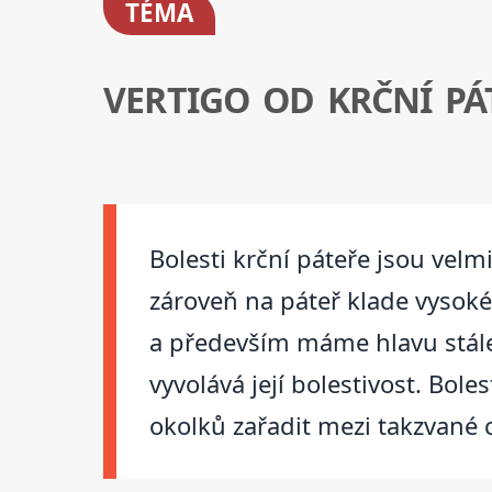
TÉMA
VERTIGO OD KRČNÍ PÁ
Bolesti krční páteře jsou velm
zároveň na páteř klade vysok
a především máme hlavu stále 
vyvolává její bolestivost. Bole
okolků zařadit mezi takzvané c