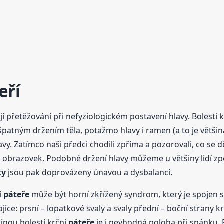
eří
ejí přetěžování při nefyziologickém postavení hlavy. Bolesti 
atným držením těla, potažmo hlavy i ramen (a to je většina z
 Zatímco naši předci chodili zpříma a pozorovali, co se d
obrazovek. Podobné držení hlavy můžeme u většiny lidí zpozo
ky
jsou pak doprovázeny únavou a dysbalancí.
í
páteře
může být horní zkřížený syndrom, který je spojen 
ojice: prsní – lopatkové svaly a svaly přední – boční strany 
inou bolestí krční
páteře
je i nevhodná poloha při spánku.