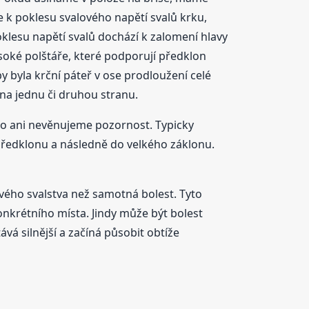
 k poklesu svalového napětí svalů krku,
oklesu napětí svalů dochází k zalomení hlavy
soké polštáře, které podporují předklon
 byla krční páteř v ose prodloužení celé
na jednu či druhou stranu.
to ani nevěnujeme pozornost. Typicky
ředklonu a následně do velkého záklonu.
ového svalstva než samotná bolest. Tyto
konkrétního místa. Jindy může být bolest
ává silnější a začíná působit obtíže