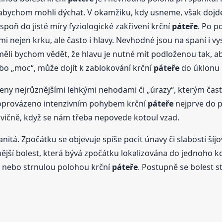
, abychom mohli dýchat. V okamžiku, kdy usneme, však dojde
spoň do jisté míry fyziologické zakřivení krční
páteře
. Po p
 nejen krku, ale často i hlavy. Nevhodné jsou na spaní i vy
li bychom vědět, že hlavu je nutné mít podloženou tak, aby
bo „moc“, může dojít k zablokování krční
páteře
do úklonu 
y nejrůznějšími lehkými nehodami či „úrazy“, kterým čas
 doprovázeno intenzivním pohybem krční
páteře
nejprve do p
cvičně, když se nám třeba nepovede kotoul vzad.
tá. Zpočátku se objevuje spíše pocit únavy či slabosti šíj
ivnější bolest, která bývá zpočátku lokalizována do jednoho 
 nebo strnulou polohou krční
páteře
. Postupně se bolest st