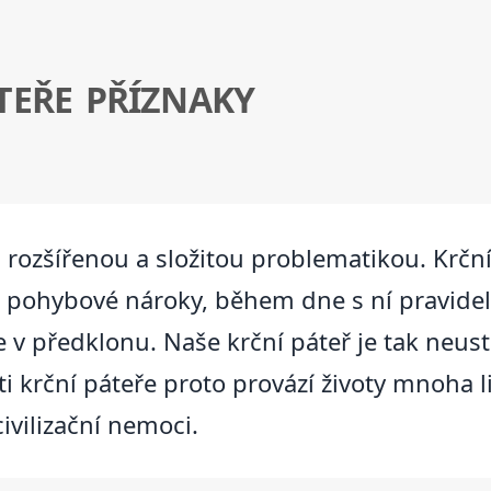
TEŘE PŘÍZNAKY
i rozšířenou a složitou problematikou. Krčn
é pohybové nároky, během dne s ní pravidel
v předklonu. Naše krční páteř je tak neust
sti krční páteře proto provází životy mnoha 
ivilizační nemoci.