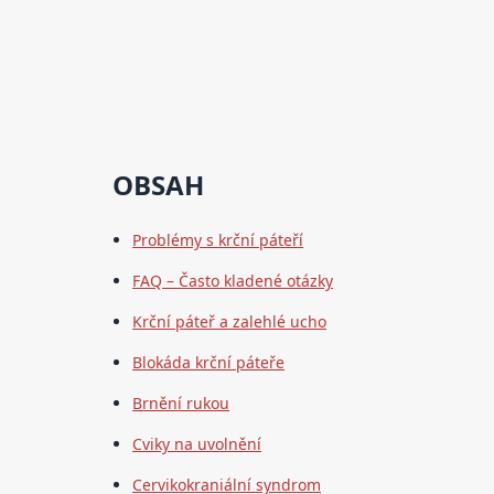
OBSAH
Problémy s krční páteří
FAQ – Často kladené otázky
Krční páteř a zalehlé ucho
Blokáda krční páteře
Brnění rukou
Cviky na uvolnění
Cervikokraniální syndrom