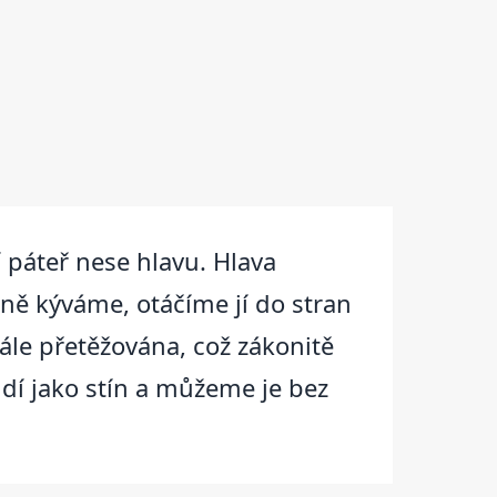
í páteř nese hlavu. Hlava
ně kýváme, otáčíme jí do stran
ále přetěžována, což zákonitě
lidí jako stín a můžeme je bez