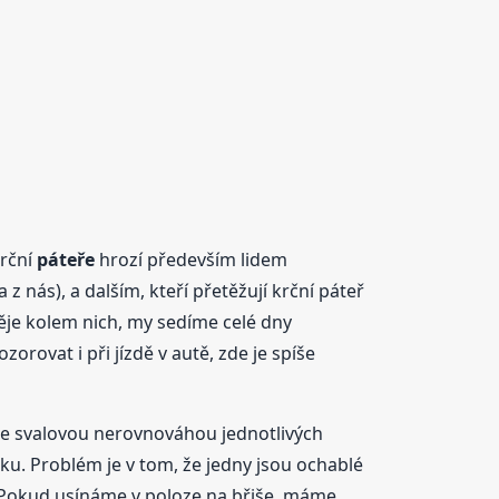
krční
páteře
hrozí především lidem
 nás), a dalším, kteří přetěžují krční páteř
ěje kolem nich, my sedíme celé dny
rovat i při jízdě v autě, zde je spíše
se svalovou nerovnováhou jednotlivých
krku. Problém je v tom, že jedny jsou ochablé
 Pokud usínáme v poloze na břiše, máme