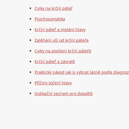
Cviky na krční páteř
Psychosomatika
Krční páteř a motání hlavy
Zaléhání uší od krční páteře
Cviky na posílení krční páteře
Krční páteř a závratě
Praktický návod jak si vybrat lázně podle diagnó
Příčiny točení hlavy
Indikační seznam pro dospělé