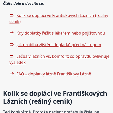
Čtěte dále a dozvíte se:
Kolik se doplácí ve Františkových Lázních (reálný
ceník)
Kdy doplatky řešit s lékařem nebo pojišťovnou
Jak probíhá zjištění doplatků před nástupem
Léčba v lázních vs. komfort: co opravdu ovlivňuje
výsledek
FAQ – doplatky lázně Františkovy Lázně
Kolik se doplácí ve Františkových
Lázních (reálný ceník)
Teď konkrétně. Protože pacient potřebuje čísla, ne