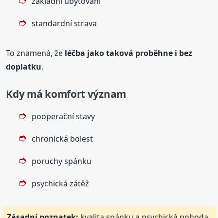
základní ubytování
standardní strava
To znamená, že
léčba jako taková proběhne i bez
doplatku
.
Kdy má komfort význam
pooperační stavy
chronická bolest
poruchy spánku
psychická zátěž
Zásadní poznatek:
kvalita spánku a psychická pohoda