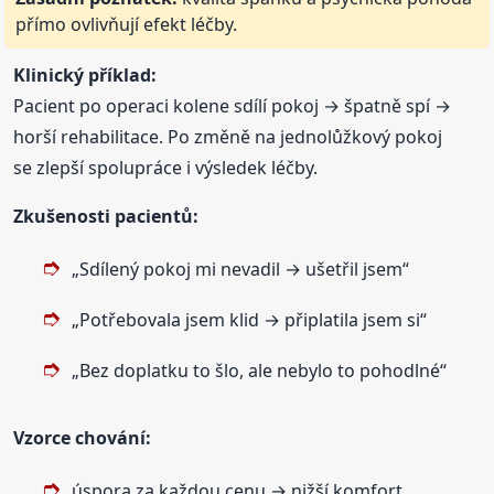
přímo ovlivňují efekt léčby.
Klinický příklad:
Pacient po operaci kolene sdílí pokoj → špatně spí →
horší rehabilitace. Po změně na jednolůžkový pokoj
se zlepší spolupráce i výsledek léčby.
Zkušenosti pacientů:
„Sdílený pokoj mi nevadil → ušetřil jsem“
„Potřebovala jsem klid → připlatila jsem si“
„Bez doplatku to šlo, ale nebylo to pohodlné“
Vzorce chování:
úspora za každou cenu → nižší komfort