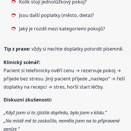
Kolik stojí jednolůžkový pokoj?
Jsou další poplatky (město, dieta)?
Jaký je rozdíl mezi kategoriemi pokojů?
Tip z praxe:
vždy si nechte doplatky potvrdit písemně.
Klinický scénář:
Pacient si telefonicky ověří cenu → rezervuje pokoj →
přijede bez stresu. Jiný pacient přijede „naslepo“ → řeší
doplatky na recepci → stres, horší start léčby.
Diskuzní zkušenosti:
„Když jsem si to zjistila dopředu, byla jsem v klidu.“
„Na místě mě to zaskočilo, neměla jsem na to připravené
peníze.“