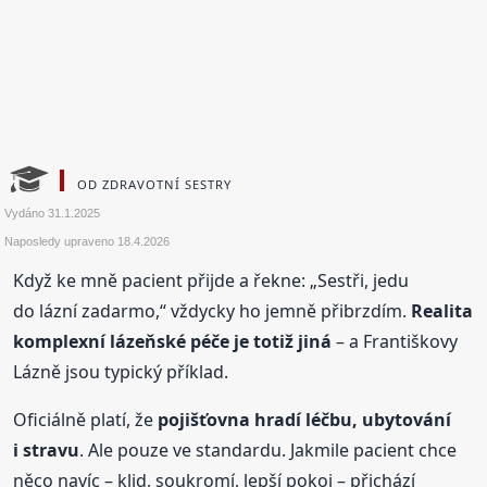
OD ZDRAVOTNÍ SESTRY
Vydáno
31.1.2025
Naposledy upraveno
18.4.2026
Když ke mně pacient přijde a řekne: „Sestři, jedu
do lázní zadarmo,“ vždycky ho jemně přibrzdím.
Realita
komplexní lázeňské péče je totiž jiná
– a Františkovy
Lázně jsou typický příklad.
Oficiálně platí, že
pojišťovna hradí léčbu, ubytování
i stravu
. Ale pouze ve standardu. Jakmile pacient chce
něco navíc – klid, soukromí, lepší pokoj – přichází