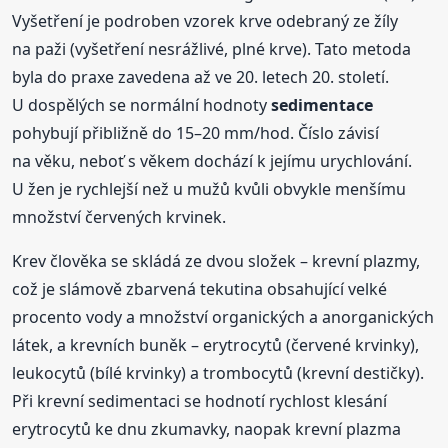
Vyšetření je podroben vzorek krve odebraný ze žíly
na paži (vyšetření nesrážlivé, plné krve). Tato metoda
byla do praxe zavedena až ve 20. letech 20. století.
U dospělých se normální hodnoty
sedimentace
pohybují přibližně do 15–20 mm/hod. Číslo závisí
na věku, neboť s věkem dochází k jejímu urychlování.
U žen je rychlejší než u mužů kvůli obvykle menšímu
množství červených krvinek.
Krev člověka se skládá ze dvou složek – krevní plazmy,
což je slámově zbarvená tekutina obsahující velké
procento vody a množství organických a anorganických
látek, a krevních buněk – erytrocytů (červené krvinky),
leukocytů (bílé krvinky) a trombocytů (krevní destičky).
Při krevní sedimentaci se hodnotí rychlost klesání
erytrocytů ke dnu zkumavky, naopak krevní plazma