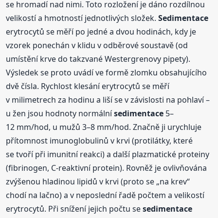
se hromadí nad nimi. Toto rozložení je dáno rozdílnou
velikostí a hmotností jednotlivých složek.
Sedimentace
erytrocytů se měří po jedné a dvou hodinách, kdy je
vzorek ponechán v klidu v odběrové soustavě (od
umístění krve do takzvané Westergrenovy pipety).
Výsledek se proto uvádí ve formě zlomku obsahujícího
dvě čísla. Rychlost klesání erytrocytů se měří
v milimetrech za hodinu a liší se v závislosti na pohlaví –
u žen jsou hodnoty normální
sedimentace
5–
12 mm/hod, u mužů 3–8 mm/hod. Značně ji urychluje
přítomnost imunoglobulinů v krvi (protilátky, které
se tvoří při imunitní reakci) a další plazmatické proteiny
(fibrinogen, C-reaktivní protein). Rovněž je ovlivňována
zvýšenou hladinou lipidů v krvi (proto se „na krev“
chodí na lačno) a v neposlední řadě počtem a velikostí
erytrocytů. Při snížení jejich počtu se
sedimentace