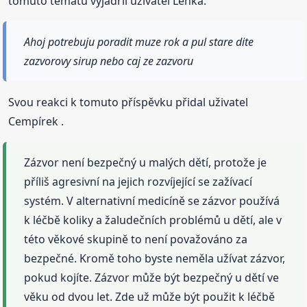
tomuto tématu vyjádřil uživatel Lenka.
Ahoj potrebuju poradit muze rok a pul stare dite
zazvorovy sirup nebo caj ze zazvoru
Svou reakci k tomuto příspěvku přidal uživatel
Cempírek .
Zázvor není bezpečný u malých dětí, protože je
příliš agresivní na jejich rozvíjející se zažívací
systém. V alternativní medicíně se zázvor používá
k léčbě koliky a žaludečních problémů u dětí, ale v
této věkové skupině to není považováno za
bezpečné. Kromě toho byste neměla užívat zázvor,
pokud kojíte. Zázvor může být bezpečný u dětí ve
věku od dvou let. Zde už může být použit k léčbě